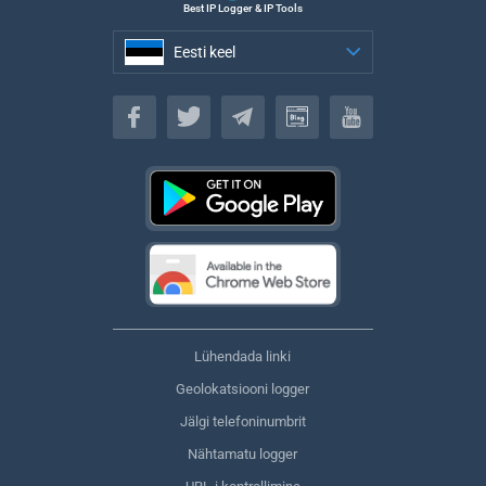
Best IP Logger & IP Tools
Eesti keel
Eesti keel
Lühendada linki
Geolokatsiooni logger
Jälgi telefoninumbrit
Nähtamatu logger