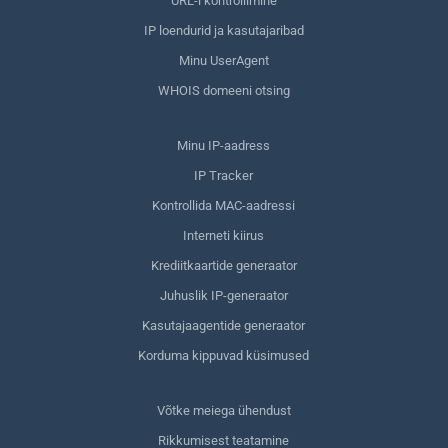
URL-i kontrollimine
IP loendurid ja kasutajaribad
Minu UserAgent
WHOIS domeeni otsing
Minu IP-aadress
IP Tracker
Kontrollida MAC-aadressi
Interneti kiirus
Krediitkaartide generaator
Juhuslik IP-generaator
Kasutajaagentide generaator
Korduma kippuvad küsimused
Võtke meiega ühendust
Rikkumisest teatamine