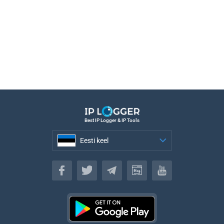
Best IP Logger & IP Tools
Eesti keel
Eesti keel