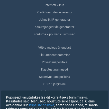
Interneti kiirus
Krediitkaartide generaator
Juhuslik IP-generaator
Kasutajaagentide generaator
Korduma kippuvad küsimused
Võtke meiega ühendust
Rikkumisest teatamine
Privaatsuspoliitika
Kasutustingimused
Spamivastane poliitika
GDPRi järgimine
Kustuta oma andmed
Küpsiseid kasutatakse [saidi] korrektseks toimimiseks.
Nõusoleku tagasivõtmine
Kasutades saidi teenuseid, nõustute selle asjaoluga. Oleme
avaldanud uue
küpsiste poliitika
, saate seda lugeda, et saada