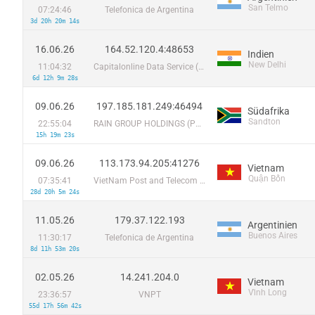
San Telmo
07:24:46
Telefonica de Argentina
3d 20h 20m 14s
16.06.26
164.52.120.4:48653
Indien
New Delhi
11:04:32
Capitalonline Data Service (HK) Co
6d 12h 9m 28s
09.06.26
197.185.181.249:46494
Südafrika
Sandton
22:55:04
RAIN GROUP HOLDINGS (PTY) LTD
15h 19m 23s
09.06.26
113.173.94.205:41276
Vietnam
Quận Bốn
07:35:41
VietNam Post and Telecom Corporation
28d 20h 5m 24s
11.05.26
179.37.122.193
Argentinien
Buenos Aires
11:30:17
Telefonica de Argentina
8d 11h 53m 20s
02.05.26
14.241.204.0
Vietnam
Vĩnh Long
23:36:57
VNPT
55d 17h 56m 42s