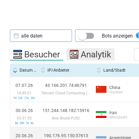
alle daten
Bots anzeigen
Besucher
Analytik
Datum und Uhrzeit
IP/Anbieter
Land/Stadt
07.07.26
43.166.201.74:46791
China
Haidian
14:49:21
Tencent Cloud Computing (Beijing) Co
7d 11h 17m 26s
30.06.26
151.244.148.182:15916
Iran
Mīnūdasht
03:31:55
Aria Shatel PJSC
9d 20h 7m 9s
20.06.26
190.176.95.150:57613
Argentinien