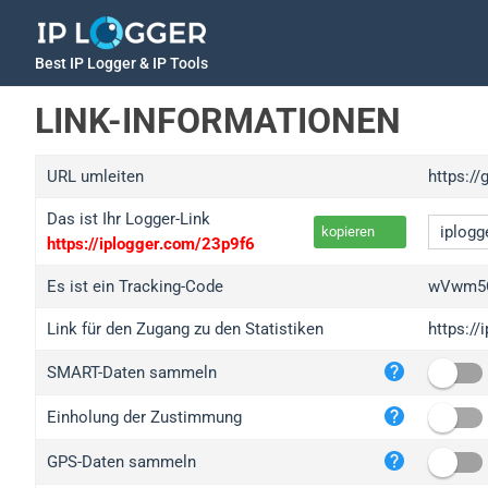
Best IP Logger & IP Tools
LINK-INFORMATIONEN
URL umleiten
https:/
Das ist Ihr Logger-Link
kopieren
https://iplogger.com/23p9f6
Es ist ein Tracking-Code
wVwm5
Link für den Zugang zu den Statistiken
https:/
iplo
SMART-Daten sammeln
wl.g
ed.t
Einholung der Zustimmung
bc.a
GPS-Daten sammeln