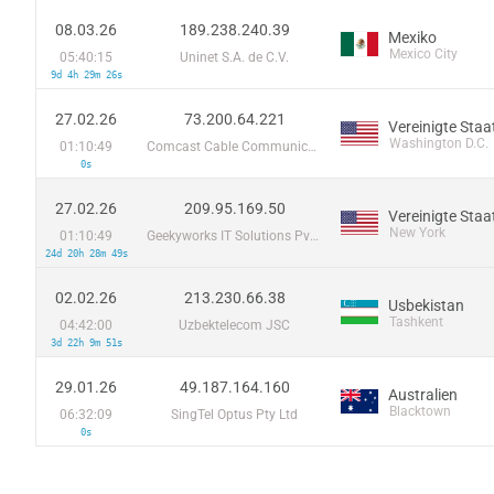
08.03.26
189.238.240.39
Mexiko
Mexico City
05:40:15
Uninet S.A. de C.V.
9d 4h 29m 26s
27.02.26
73.200.64.221
Vereinigte Staa
Washington D.C.
01:10:49
Comcast Cable Communications
0s
27.02.26
209.95.169.50
Vereinigte Staa
New York
01:10:49
Geekyworks IT Solutions Pvt Ltd
24d 20h 28m 49s
02.02.26
213.230.66.38
Usbekistan
Tashkent
04:42:00
Uzbektelecom JSC
3d 22h 9m 51s
29.01.26
49.187.164.160
Australien
Blacktown
06:32:09
SingTel Optus Pty Ltd
0s