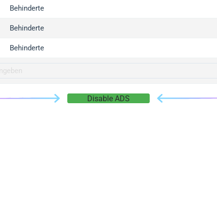
gger.com
Behinderte
r.info
Behinderte
gger.co
co
Behinderte
su
gger.info
g.co
Disable ADS
gger.cn