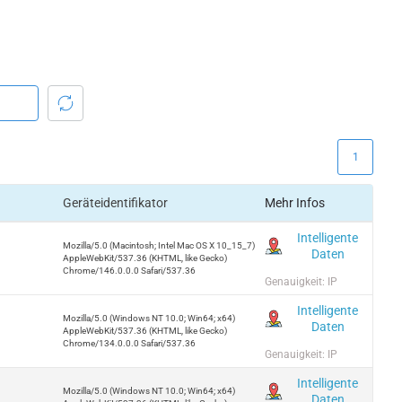
1
Geräteidentifikator
Mehr Infos
Intelligente
Mozilla/5.0 (Macintosh; Intel Mac OS X 10_15_7)
Daten
AppleWebKit/537.36 (KHTML, like Gecko)
Chrome/146.0.0.0 Safari/537.36
Genauigkeit: IP
Intelligente
Mozilla/5.0 (Windows NT 10.0; Win64; x64)
Daten
AppleWebKit/537.36 (KHTML, like Gecko)
Chrome/134.0.0.0 Safari/537.36
Genauigkeit: IP
Intelligente
Mozilla/5.0 (Windows NT 10.0; Win64; x64)
Daten