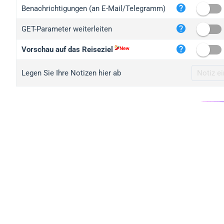
iplo
Benachrichtigungen (an E-Mail/Telegramm)
mape
GET-Parameter weiterleiten
iplo
2no.
Vorschau auf das Reiseziel
yip.
Legen Sie Ihre Notizen hier ab
iplo
iplo
iplo