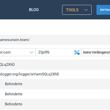
BLOG
TOOLS
EINTRA
/gamesunwin.team/
QLq2XhD
/iplogger.org/logger/wVwm5QLq2XhD
gger.org
Behinderte
l
c
Behinderte
x
Behinderte