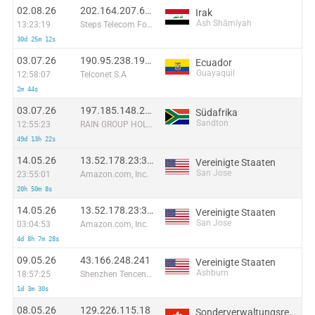
02.08.26
202.164.207.67:17631
Irak
Ash Shāmīyah
13:23:19
Steps Telecom For Internet Ltd.
30d 25m 12s
03.07.26
190.95.238.194:41760
Ecuador
Guayaquil
12:58:07
Telconet S.A
2m 44s
03.07.26
197.185.148.27:62500
Südafrika
Sandton
12:55:23
RAIN GROUP HOLDINGS (PTY) LTD
49d 13h 22s
14.05.26
13.52.178.23:38232
Vereinigte Staaten
San Jose
23:55:01
Amazon.com, Inc.
20h 50m 8s
14.05.26
13.52.178.23:39494
Vereinigte Staaten
San Jose
03:04:53
Amazon.com, Inc.
4d 8h 7m 28s
09.05.26
43.166.248.241
Vereinigte Staaten
Ashburn
18:57:25
Shenzhen Tencent Computer Systems Company Limited
1d 3m 30s
08.05.26
129.226.115.18
Sonderverwaltungsregion Hongkong