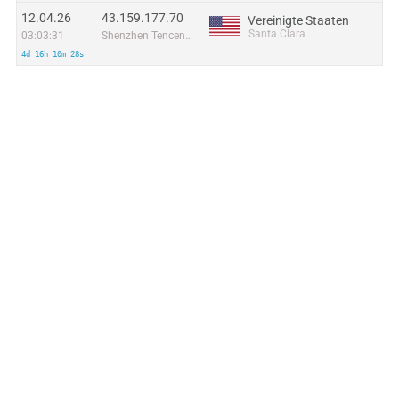
12.04.26
43.159.177.70
Vereinigte Staaten
Santa Clara
03:03:31
Shenzhen Tencent Computer Systems Company Limited
4d 16h 10m 28s