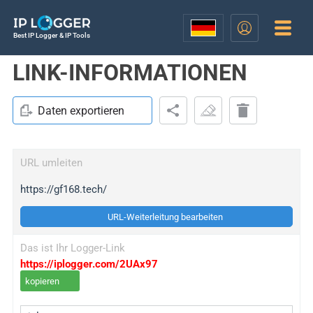
Best IP Logger & IP Tools
LINK-INFORMATIONEN
Daten exportieren
URL umleiten
https://gf168.tech/
URL-Weiterleitung bearbeiten
Das ist Ihr Logger-Link
https://iplogger.com/2UAx97
kopieren