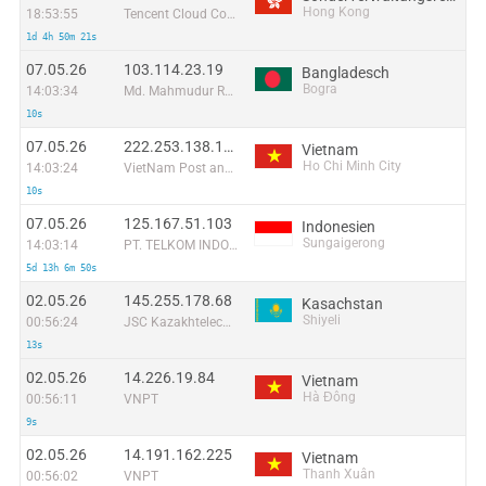
Hong Kong
18:53:55
Tencent Cloud Computing (Beijing) Co
1d 4h 50m 21s
07.05.26
103.114.23.19
Bangladesch
Bogra
14:03:34
Md. Mahmudur Rahman
10s
07.05.26
222.253.138.118
Vietnam
Ho Chi Minh City
14:03:24
VietNam Post and Telecom Corporation
10s
07.05.26
125.167.51.103
Indonesien
Sungaigerong
14:03:14
PT. TELKOM INDONESIA
5d 13h 6m 50s
02.05.26
145.255.178.68
Kasachstan
Shiyeli
00:56:24
JSC Kazakhtelecom
13s
02.05.26
14.226.19.84
Vietnam
Hà Đông
00:56:11
VNPT
9s
02.05.26
14.191.162.225
Vietnam
Thanh Xuân
00:56:02
VNPT