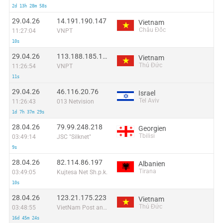
2d 13h 28m 58s
29.04.26
14.191.190.147
Vietnam
Châu Đốc
11:27:04
VNPT
10s
29.04.26
113.188.185.123
Vietnam
Thủ Đức
11:26:54
VNPT
11s
29.04.26
46.116.20.76
Israel
Tel Aviv
11:26:43
013 Netvision
1d 7h 37m 29s
28.04.26
79.99.248.218
Georgien
Tbilisi
03:49:14
JSC "Silknet"
9s
28.04.26
82.114.86.197
Albanien
Tirana
03:49:05
Kujtesa Net Sh.p.k.
10s
28.04.26
123.21.175.223
Vietnam
Thủ Đức
03:48:55
VietNam Post and Telecom Corporation
16d 45m 24s