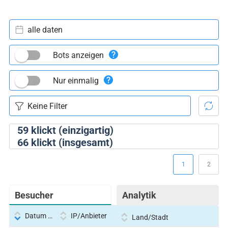
alle daten
Bots anzeigen
Nur einmalig
59
klickt (einzigartig)
66
klickt (insgesamt)
1
2
Besucher
Analytik
Datum und Uhrzeit
IP/Anbieter
Land/Stadt