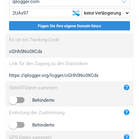
Fügen Sie Ihre eigene Domain hinzu
iplogger.org
upgrade
Es ist ein Tracking-Code
wl.gl
upgrade
cGHh5No0XCdx
ed.tc
upgrade
bc.ax
upgrade
Link für den Zugang zu den Statistiken
https://iplogger.org/logger/cGHh5No0XCdx
iplogger.com
maper.info
SMART-Daten sammeln
iplogger.co
Behinderte
2no.co
Einholung der Zustimmung
yip.su
iplogger.info
Behinderte
iplog.co
GPS-Daten sammeln