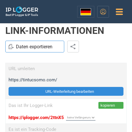
Best IP Logger & IP Tools
LINK-INFORMATIONEN
Daten exportieren
URL umleiten
https://tintucsomo.com/
URL-Weiterleitung bearbeiten
Das ist Ihr Logger-Link
kopieren
https://iplogger.com/2ttnX5
Es ist ein Tracking-Code