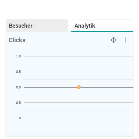
Besucher
Analytik
Clicks
1.0
0.5
0.0
-0.5
-1.0
-