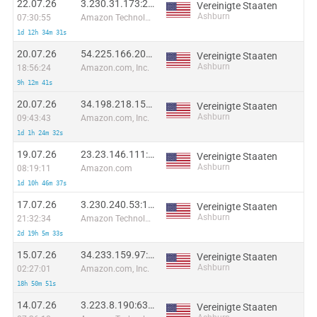
22.07.26
3.230.31.173:24794
Vereinigte Staaten
Ashburn
07:30:55
Amazon Technologies Inc.
1d 12h 34m 31s
20.07.26
54.225.166.204:64411
Vereinigte Staaten
Ashburn
18:56:24
Amazon.com, Inc.
9h 12m 41s
20.07.26
34.198.218.152:16359
Vereinigte Staaten
Ashburn
09:43:43
Amazon.com, Inc.
1d 1h 24m 32s
19.07.26
23.23.146.111:24011
Vereinigte Staaten
Ashburn
08:19:11
Amazon.com
1d 10h 46m 37s
17.07.26
3.230.240.53:18166
Vereinigte Staaten
Ashburn
21:32:34
Amazon Technologies Inc.
2d 19h 5m 33s
15.07.26
34.233.159.97:2765
Vereinigte Staaten
Ashburn
02:27:01
Amazon.com, Inc.
18h 50m 51s
14.07.26
3.223.8.190:63690
Vereinigte Staaten