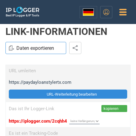
Best IP Logger & IP Tools
LINK-INFORMATIONEN
Daten exportieren
URL umleiten
https://paydayloanstylertx.com
URL-Weiterleitung bearbeiten
Das ist Ihr Logger-Link
kopieren
https://iplogger.com/2cqhh4
Es ist ein Tracking-Code