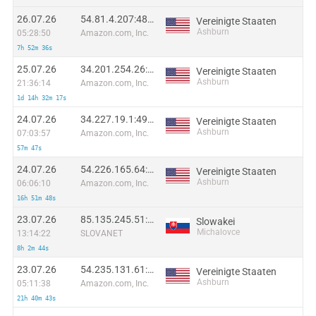
26.07.26
54.81.4.207:48738
Vereinigte Staaten
Ashburn
05:28:50
Amazon.com, Inc.
7h 52m 36s
25.07.26
34.201.254.26:46423
Vereinigte Staaten
Ashburn
21:36:14
Amazon.com, Inc.
1d 14h 32m 17s
24.07.26
34.227.19.1:49772
Vereinigte Staaten
Ashburn
07:03:57
Amazon.com, Inc.
57m 47s
24.07.26
54.226.165.64:14756
Vereinigte Staaten
Ashburn
06:06:10
Amazon.com, Inc.
16h 51m 48s
23.07.26
85.135.245.51:35818
Slowakei
Michalovce
13:14:22
SLOVANET
8h 2m 44s
23.07.26
54.235.131.61:30017
Vereinigte Staaten
Ashburn
05:11:38
Amazon.com, Inc.
21h 40m 43s