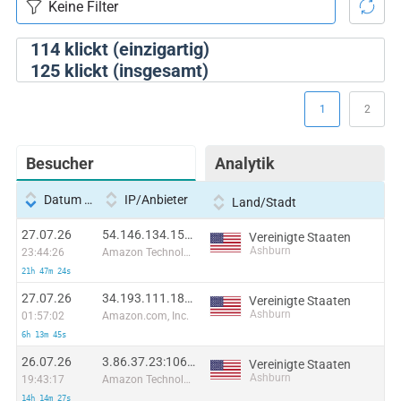
114
klickt (einzigartig)
125
klickt (insgesamt)
1
2
Besucher
Analytik
Datum und Uhrzeit
IP/Anbieter
Land/Stadt
27.07.26
54.146.134.152:23740
Vereinigte Staaten
Ashburn
23:44:26
Amazon Technologies Inc.
21h 47m 24s
27.07.26
34.193.111.181:54754
Vereinigte Staaten
Ashburn
01:57:02
Amazon.com, Inc.
6h 13m 45s
26.07.26
3.86.37.23:10638
Vereinigte Staaten
Ashburn
19:43:17
Amazon Technologies Inc.
14h 14m 27s