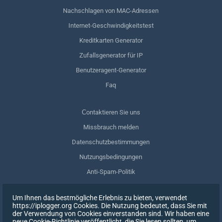
Nachschlagen von MAC-Adressen
Internet-Geschwindigkeitstest
Kreditkarten Generator
Zufallsgenerator für IP
Benutzeragent-Generator
Faq
Сontaktieren Sie uns
Missbrauch melden
Datenschutzbestimmungen
Nutzungsbedingungen
Anti-Spam-Politik
GDPR-Einhaltung
Um Ihnen das bestmögliche Erlebnis zu bieten, verwendet
Meine Daten löschen
https://iplogger.org Cookies. Die Nutzung bedeutet, dass Sie mit
der Verwendung von Cookies einverstanden sind. Wir haben eine
Zustimmung zurückziehen
neue Cookie-Richtlinie veröffentlicht, die Sie lesen sollten, um