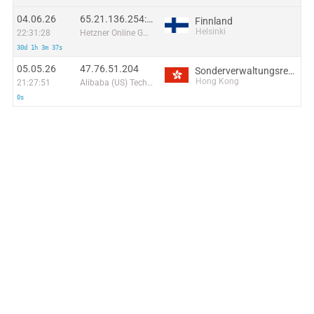
04.06.26
65.21.136.254:60066
Finnland
Helsinki
22:31:28
Hetzner Online GmbH
30d 1h 3m 37s
05.05.26
47.76.51.204
Sonderverwaltungsregion Hongkong
Hong Kong
21:27:51
Alibaba (US) Technology Co., Ltd.
0s