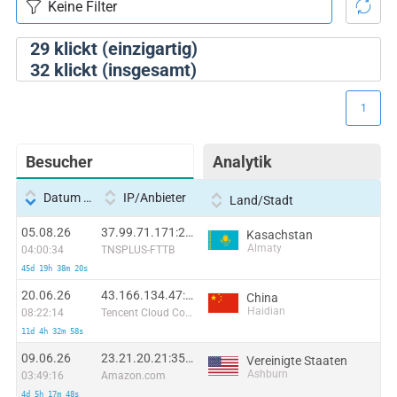
29
klickt (einzigartig)
32
klickt (insgesamt)
1
Besucher
Analytik
Datum und Uhrzeit
IP/Anbieter
Land/Stadt
05.08.26
37.99.71.171:23488
Kasachstan
Almaty
04:00:34
TNSPLUS-FTTB
45d 19h 38m 20s
20.06.26
43.166.134.47:53754
China
Haidian
08:22:14
Tencent Cloud Computing (Beijing) Co
11d 4h 32m 58s
09.06.26
23.21.20.21:3521
Vereinigte Staaten
Ashburn
03:49:16
Amazon.com
4d 5h 17m 48s