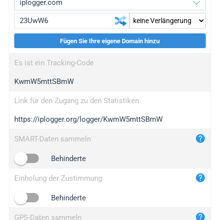
Fügen Sie Ihre eigene Domain hinzu
iplogger.org
upgrade
Es ist ein Tracking-Code
wl.gl
upgrade
KwmW5mttSBmW
ed.tc
upgrade
bc.ax
upgrade
Link für den Zugang zu den Statistiken
https://iplogger.org/logger/KwmW5mttSBmW
iplogger.com
maper.info
SMART-Daten sammeln
iplogger.co
Behinderte
2no.co
Einholung der Zustimmung
yip.su
iplogger.info
Behinderte
iplog.co
GPS-Daten sammeln