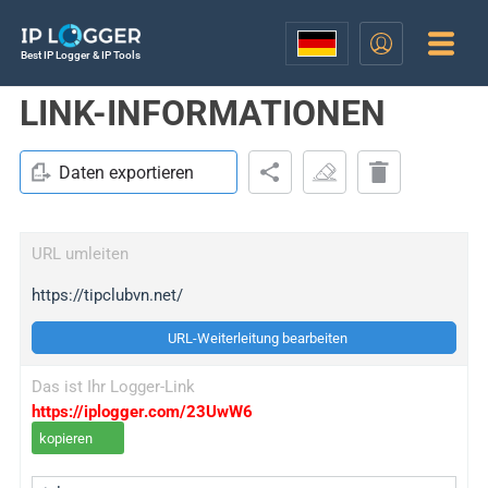
Best IP Logger & IP Tools
LINK-INFORMATIONEN
Daten exportieren
URL umleiten
https://tipclubvn.net/
URL-Weiterleitung bearbeiten
Das ist Ihr Logger-Link
https://iplogger.com/23UwW6
kopieren