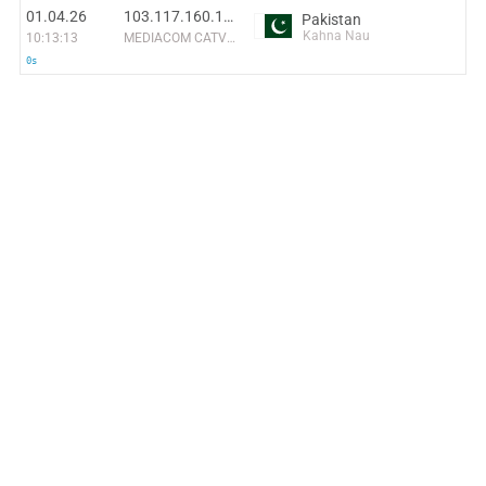
01.04.26
103.117.160.175
Pakistan
Kahna Nau
10:13:13
MEDIACOM CATV (PVT.) LIMITED
0s