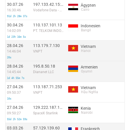
30.07.26
197.133.42.15:46623
Ägypten
Cairo
16:30:46
Vodafone Data - Egypt
91d 2h 28m 37s
30.04.26
110.137.101.13
Indonesien
Bangil
14:02:09
PT. TELKOM INDONESIA
1d 23h 16m 5s
28.04.26
113.179.7.130
Vietnam
Hanoi
14:46:04
VNPT
20s
28.04.26
195.8.50.18
Armenien
Gyumri
14:45:44
Diananet LLC
1d 4h 55m 7s
27.04.26
113.187.71.253
Vietnam
Hậu Nghĩa
09:50:37
VNPT
10s
27.04.26
129.222.187.163
Kenia
Nairobi
09:50:27
SpaceX Starlink
55d 2h 52m 59s
03.03.26
57.129.139.60
Frankreich