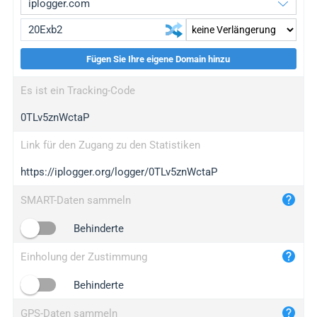
Fügen Sie Ihre eigene Domain hinzu
iplogger.org
upgrade
Es ist ein Tracking-Code
wl.gl
upgrade
0TLv5znWctaP
ed.tc
upgrade
bc.ax
upgrade
Link für den Zugang zu den Statistiken
https://iplogger.org/logger/0TLv5znWctaP
iplogger.com
maper.info
SMART-Daten sammeln
iplogger.co
Behinderte
2no.co
Einholung der Zustimmung
yip.su
iplogger.info
Behinderte
iplog.co
GPS-Daten sammeln