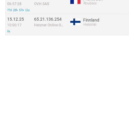
Roubaix
06:57:28
OVH SAS
77d 20h 57m 11s
15.12.25
65.21.136.254
Finnland
Helsinki
10:00:17
Hetzner Online GmbH
0s