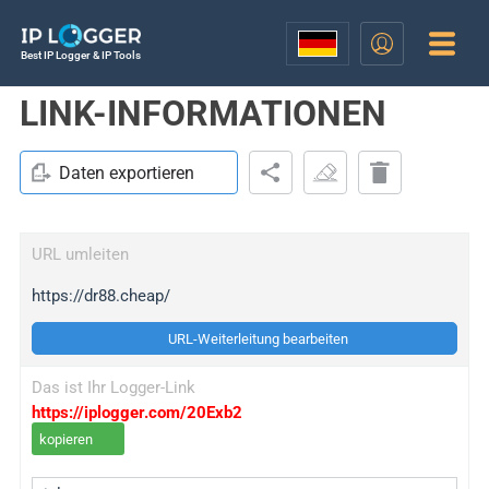
Best IP Logger & IP Tools
LINK-INFORMATIONEN
Daten exportieren
URL umleiten
https://dr88.cheap/
URL-Weiterleitung bearbeiten
Das ist Ihr Logger-Link
https://iplogger.com/20Exb2
kopieren