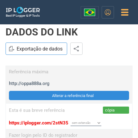
Best IP Logger & IP Tools
DADOS DO LINK
Exportação de dados
Referência máxima
http://oppa888a.org
Alterar a referência final
Esta é sua breve referência
cópia
https://iplogger.com/2stN35
Fazer login pelo ID do registrador