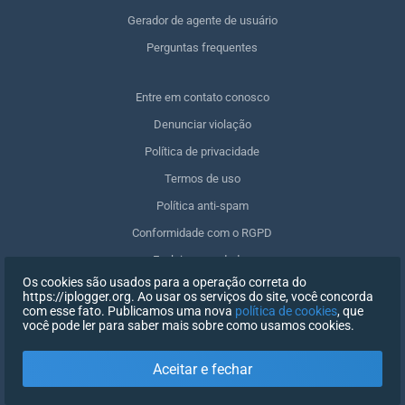
Gerador de agente de usuário
Perguntas frequentes
Entre em contato conosco
Denunciar violação
Política de privacidade
Termos de uso
Política anti-spam
Conformidade com o RGPD
Excluir meus dados
Os cookies são usados para a operação correta do
Retirar o consentimento
https://iplogger.org. Ao usar os serviços do site, você concorda
com esse fato. Publicamos uma nova
política de cookies
, que
você pode ler para saber mais sobre como usamos cookies.
REGISTRO
Aceitar e fechar
X
FAZER LOGIN