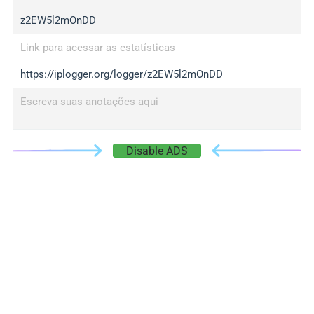
z2EW5l2mOnDD
Link para acessar as estatísticas
https://iplogger.org/logger/z2EW5l2mOnDD
Escreva suas anotações aqui
Disable ADS