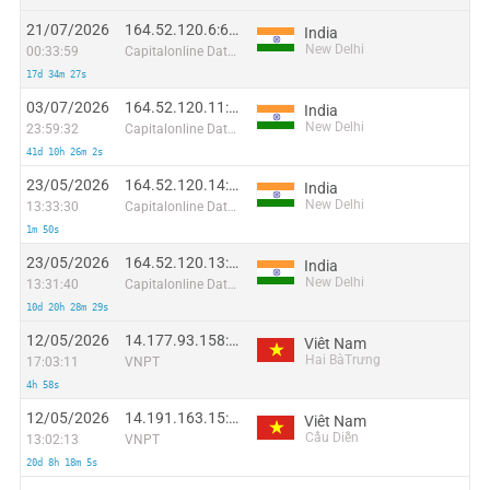
21/07/2026
164.52.120.6:61687
India
New Delhi
00:33:59
Capitalonline Data Service (HK) Co
17d 34m 27s
03/07/2026
164.52.120.11:25382
India
New Delhi
23:59:32
Capitalonline Data Service (HK) Co
41d 10h 26m 2s
23/05/2026
164.52.120.14:9462
India
New Delhi
13:33:30
Capitalonline Data Service (HK) Co
1m 50s
23/05/2026
164.52.120.13:36036
India
New Delhi
13:31:40
Capitalonline Data Service (HK) Co
10d 20h 28m 29s
12/05/2026
14.177.93.158:38730
Viêt Nam
Hai BàTrưng
17:03:11
VNPT
4h 58s
12/05/2026
14.191.163.15:6955
Viêt Nam
Cầu Diễn
13:02:13
VNPT
20d 8h 18m 5s