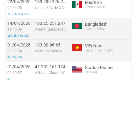
22/04/2026
189.230.126.243
Mecʼhiko
Comalcalco
04:44:08
Uninet S.A. de C.V.
7d 16h 58m 59s
14/04/2026
103.25.251.247
Bangladesh
Lalmonirhat
11:45:09
Axiata (Bangladesh) Limited
13d 2h 37m 35s
01/04/2026
183.80.96.65
Viêt Nam
Ho Chi Minh City
09:07:34
Vietnam Internet Network Information Center
5h 47m 37s
01/04/2026
47.251.161.124
Stadoù-Unanet
Minkler
03:19:57
Alibaba Cloud LLC
0s