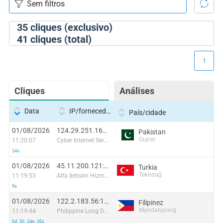
35
cliques (exclusivo)
41
cliques (total)
1
Cliques
Análises
Data
IP/fornecedor
País/cidade
01/08/2026
124.29.251.165:33630
Pakistan
Gujrat
11:20:07
Cyber Internet Services Pakistan
14s
01/08/2026
45.11.200.121:57601
Turkia
Tekirdağ
11:19:53
Alfa Iletisim Hizmetleri Pazarlama Ticaret A.S.
9s
01/08/2026
122.2.183.56:11701
Filipinez
Mandaluyong
11:19:44
Philippine Long Distance Telephone Co.
5d 5h 24m 35s