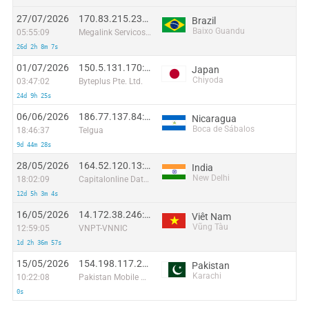
27/07/2026
170.83.215.236:56385
Brazil
Baixo Guandu
05:55:09
Megalink Servicos Ltda
26d 2h 8m 7s
01/07/2026
150.5.131.170:26027
Japan
Chiyoda
03:47:02
Byteplus Pte. Ltd.
24d 9h 25s
06/06/2026
186.77.137.84:15853
Nicaragua
Boca de Sábalos
18:46:37
Telgua
9d 44m 28s
28/05/2026
164.52.120.13:15529
India
New Delhi
18:02:09
Capitalonline Data Service (HK) Co
12d 5h 3m 4s
16/05/2026
14.172.38.246:45744
Viêt Nam
Vũng Tàu
12:59:05
VNPT-VNNIC
1d 2h 36m 57s
15/05/2026
154.198.117.254:39270
Pakistan
Karachi
10:22:08
Pakistan Mobile Communications Limited
0s