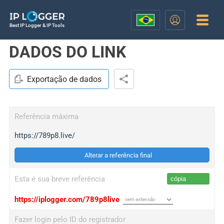
Best IP Logger & IP Tools
DADOS DO LINK
Exportação de dados
Referência máxima
https://789p8.live/
Alterar a referência final
Esta é sua breve referência
cópia
https://iplogger.com/789p8live
Fazer login pelo ID do registrador