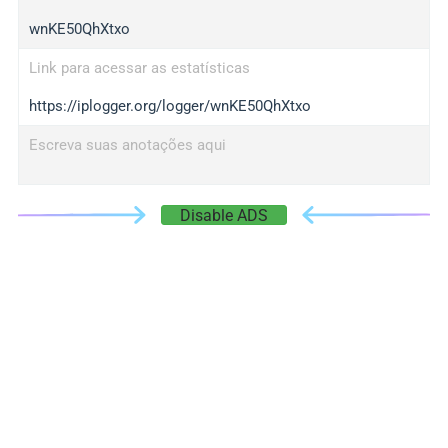
wnKE50QhXtxo
Link para acessar as estatísticas
https://iplogger.org/logger/wnKE50QhXtxo
Escreva suas anotações aqui
Disable ADS