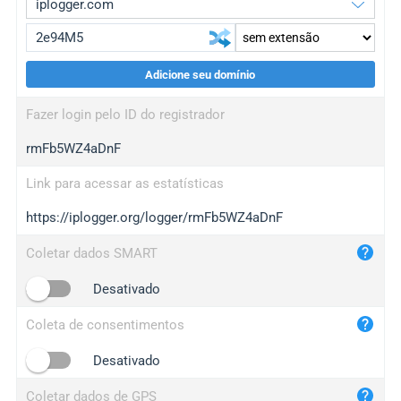
Adicione seu domínio
iplogger.org
upgrade
Fazer login pelo ID do registrador
wl.gl
upgrade
rmFb5WZ4aDnF
ed.tc
upgrade
bc.ax
upgrade
Link para acessar as estatísticas
https://iplogger.org/logger/rmFb5WZ4aDnF
iplogger.com
maper.info
Coletar dados SMART
iplogger.co
Desativado
2no.co
Coleta de consentimentos
yip.su
iplogger.info
Desativado
iplog.co
Coletar dados de GPS