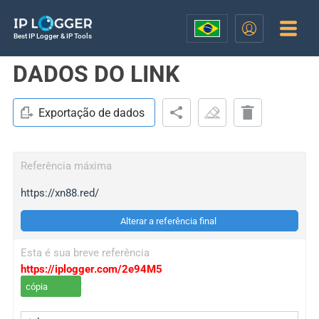
Best IP Logger & IP Tools
DADOS DO LINK
Exportação de dados
Referência máxima
https://xn88.red/
Alterar a referência final
Esta é sua breve referência
https://iplogger.com/2e94M5
cópia