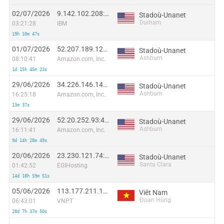
02/07/2026
9.142.102.208:45770
Stadoù-Unanet
Durham
03:21:28
IBM
19h 10m 47s
01/07/2026
52.207.189.123:20952
Stadoù-Unanet
Ashburn
08:10:41
Amazon.com, Inc.
1d 15h 45m 23s
29/06/2026
34.226.146.147:9901
Stadoù-Unanet
Ashburn
16:25:18
Amazon.com, Inc.
13m 37s
29/06/2026
52.20.252.93:43747
Stadoù-Unanet
Ashburn
16:11:41
Amazon.com, Inc.
9d 14h 28m 49s
20/06/2026
23.230.121.74:4012
Stadoù-Unanet
Santa Clara
01:42:52
EGIHosting
14d 18h 59m 51s
05/06/2026
113.177.211.166:45435
Viêt Nam
Đoan Hùng
06:43:01
VNPT
28d 7h 37m 50s