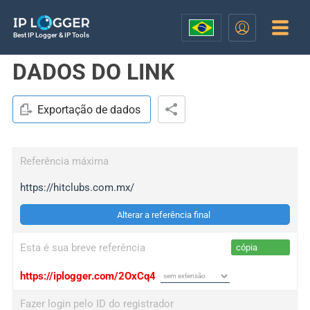
Best IP Logger & IP Tools
DADOS DO LINK
Exportação de dados
Referência máxima
https://hitclubs.com.mx/
Alterar a referência final
Esta é sua breve referência
cópia
https://iplogger.com/2OxCq4
Fazer login pelo ID do registrador