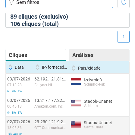
89
cliques (exclusivo)
106
cliques (total)
1
Cliques
Análises
Data
IP/fornecedor
País/cidade
03/07/2026
62.192.121.81:11584
Izelvroioù
Schiphol-Rijk
07:13:28
Easynet NL
6h 28m 15s
03/07/2026
13.217.177.227:22614
Stadoù-Unanet
Ashburn
00:45:13
Amazon.com, Inc.
6h 39m 37s
02/07/2026
23.230.121.9:27786
Stadoù-Unanet
Santa Clara
18:05:36
GTT Communications Inc.
14h 44m 8s