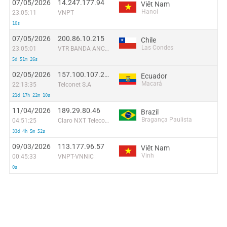
07/05/2026
14.247.177.94
Viêt Nam
Hanoi
23:05:11
VNPT
10s
07/05/2026
200.86.10.215
Chile
Las Condes
23:05:01
VTR BANDA ANCHA S.A.
5d 51m 26s
02/05/2026
157.100.107.241
Ecuador
Macará
22:13:35
Telconet S.A
21d 17h 22m 10s
11/04/2026
189.29.80.46
Brazil
Bragança Paulista
04:51:25
Claro NXT Telecomunicacoes Ltda
33d 4h 5m 52s
09/03/2026
113.177.96.57
Viêt Nam
Vinh
00:45:33
VNPT-VNNIC
0s