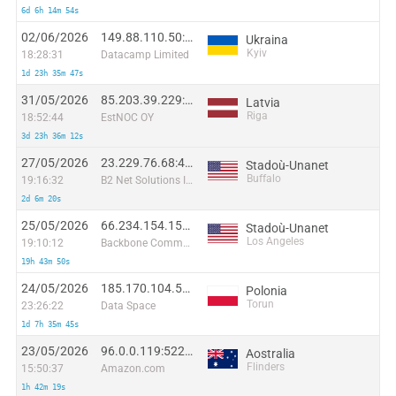
6d 6h 14m 54s
02/06/2026
149.88.110.50:24607
Ukraina
Kyiv
18:28:31
Datacamp Limited
1d 23h 35m 47s
31/05/2026
85.203.39.229:23817
Latvia
Riga
18:52:44
EstNOC OY
3d 23h 36m 12s
27/05/2026
23.229.76.68:47682
Stadoù-Unanet
Buffalo
19:16:32
B2 Net Solutions Inc.
2d 6m 20s
25/05/2026
66.234.154.159:38200
Stadoù-Unanet
Los Angeles
19:10:12
Backbone Communications
19h 43m 50s
24/05/2026
185.170.104.53:65104
Polonia
Torun
23:26:22
Data Space
1d 7h 35m 45s
23/05/2026
96.0.0.119:52288
Aostralia
Flinders
15:50:37
Amazon.com
1h 42m 19s