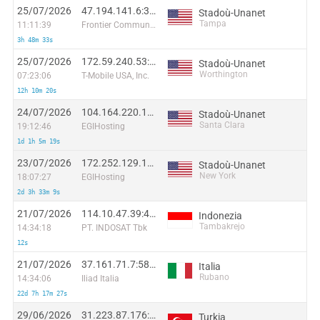
25/07/2026
47.194.141.6:35399
Stadoù-Unanet
Tampa
11:11:39
Frontier Communications of America, Inc.
3h 48m 33s
25/07/2026
172.59.240.53:11342
Stadoù-Unanet
Worthington
07:23:06
T-Mobile USA, Inc.
12h 10m 20s
24/07/2026
104.164.220.131:20040
Stadoù-Unanet
Santa Clara
19:12:46
EGIHosting
1d 1h 5m 19s
23/07/2026
172.252.129.117:19826
Stadoù-Unanet
New York
18:07:27
EGIHosting
2d 3h 33m 9s
21/07/2026
114.10.47.39:48340
Indonezia
Tambakrejo
14:34:18
PT. INDOSAT Tbk
12s
21/07/2026
37.161.71.7:58713
Italia
Rubano
14:34:06
Iliad Italia
22d 7h 17m 27s
29/06/2026
31.223.87.176:53532
Turkia