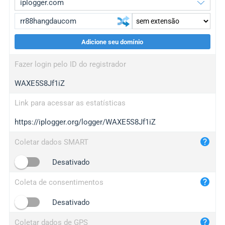
Adicione seu domínio
iplogger.org
upgrade
Fazer login pelo ID do registrador
wl.gl
upgrade
WAXE5S8Jf1iZ
ed.tc
upgrade
bc.ax
upgrade
Link para acessar as estatísticas
https://iplogger.org/logger/WAXE5S8Jf1iZ
iplogger.com
maper.info
Coletar dados SMART
iplogger.co
Desativado
2no.co
Coleta de consentimentos
yip.su
iplogger.info
Desativado
iplog.co
Coletar dados de GPS