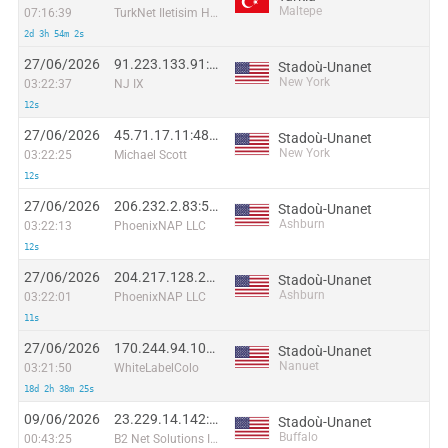
Maltepe
07:16:39
TurkNet Iletisim Hizmetleri A.S.
2d 3h 54m 2s
27/06/2026
91.223.133.91:55915
Stadoù-Unanet
New York
03:22:37
NJ IX
12s
27/06/2026
45.71.17.11:48259
Stadoù-Unanet
New York
03:22:25
Michael Scott
12s
27/06/2026
206.232.2.83:54657
Stadoù-Unanet
Ashburn
03:22:13
PhoenixNAP LLC
12s
27/06/2026
204.217.128.213:36641
Stadoù-Unanet
Ashburn
03:22:01
PhoenixNAP LLC
11s
27/06/2026
170.244.94.109:57765
Stadoù-Unanet
Nanuet
03:21:50
WhiteLabelColo
18d 2h 38m 25s
09/06/2026
23.229.14.142:32944
Stadoù-Unanet
Buffalo
00:43:25
B2 Net Solutions Inc.