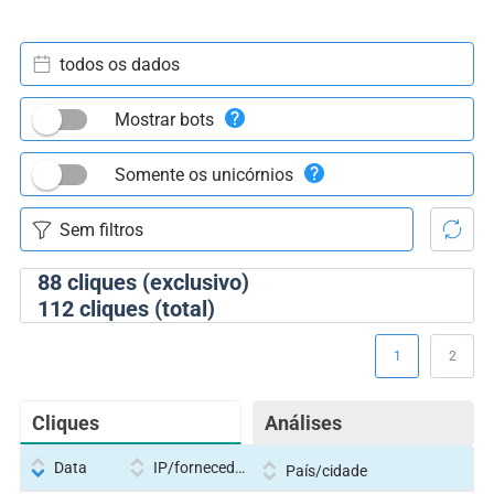
todos os dados
Mostrar bots
Somente os unicórnios
88
cliques (exclusivo)
112
cliques (total)
1
2
Cliques
Análises
Data
IP/fornecedor
País/cidade