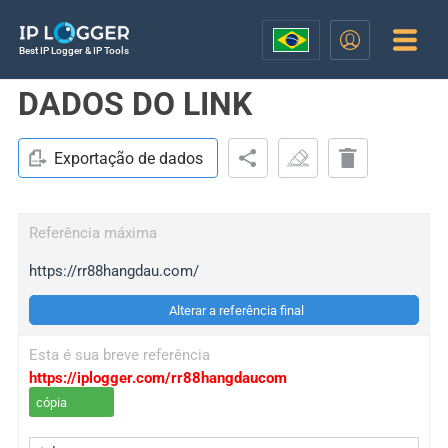
Best IP Logger & IP Tools
DADOS DO LINK
Exportação de dados
Referência máxima
https://rr88hangdau.com/
Alterar a referência final
Esta é sua breve referência
https://iplogger.com/rr88hangdaucom
cópia