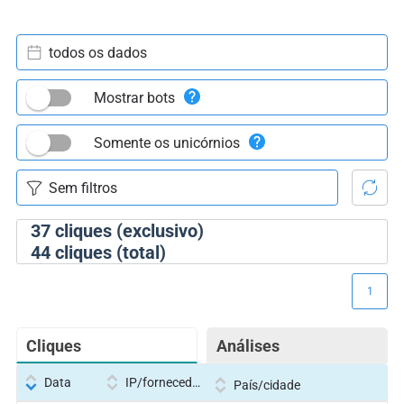
todos os dados
Mostrar bots
Somente os unicórnios
37
cliques (exclusivo)
44
cliques (total)
1
Cliques
Análises
Data
IP/fornecedor
País/cidade