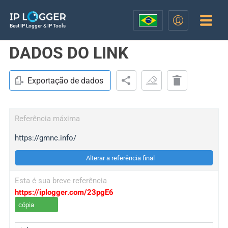
Best IP Logger & IP Tools
DADOS DO LINK
Exportação de dados
Referência máxima
https://gmnc.info/
Alterar a referência final
Esta é sua breve referência
https://iplogger.com/23pgE6
cópia