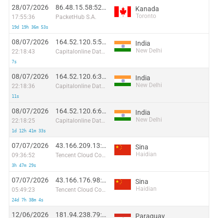
28/07/2026
86.48.15.58:52434
Kanada
Toronto
17:55:36
PacketHub S.A.
19d 19h 36m 53s
08/07/2026
164.52.120.5:59702
India
New Delhi
22:18:43
Capitalonline Data Service (HK) Co
7s
08/07/2026
164.52.120.6:37845
India
New Delhi
22:18:36
Capitalonline Data Service (HK) Co
11s
08/07/2026
164.52.120.6:60734
India
New Delhi
22:18:25
Capitalonline Data Service (HK) Co
1d 12h 41m 33s
07/07/2026
43.166.209.13:50059
Sina
Haidian
09:36:52
Tencent Cloud Computing (Beijing) Co
3h 47m 29s
07/07/2026
43.166.176.98:59481
Sina
Haidian
05:49:23
Tencent Cloud Computing (Beijing) Co
24d 7h 38m 4s
12/06/2026
181.94.238.79:65275
Paraguay