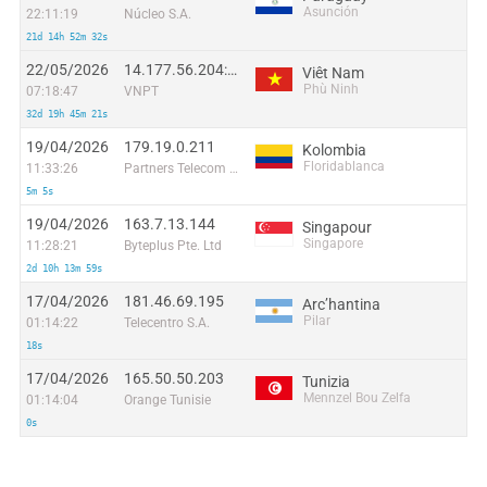
Asunción
22:11:19
Núcleo S.A.
21d 14h 52m 32s
22/05/2026
14.177.56.204:53431
Viêt Nam
Phù Ninh
07:18:47
VNPT
32d 19h 45m 21s
19/04/2026
179.19.0.211
Kolombia
Floridablanca
11:33:26
Partners Telecom Colombia SAS
5m 5s
19/04/2026
163.7.13.144
Singapour
Singapore
11:28:21
Byteplus Pte. Ltd
2d 10h 13m 59s
17/04/2026
181.46.69.195
Arcʼhantina
Pilar
01:14:22
Telecentro S.A.
18s
17/04/2026
165.50.50.203
Tunizia
Mennzel Bou Zelfa
01:14:04
Orange Tunisie
0s