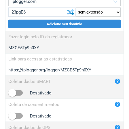
Adicione seu domínio
iplogger.org
upgrade
Fazer login pelo ID do registrador
wl.gl
upgrade
MZGE5Tp9h0XY
ed.tc
upgrade
bc.ax
upgrade
Link para acessar as estatísticas
https://iplogger.org/logger/MZGE5Tp9h0XY
iplogger.com
maper.info
Coletar dados SMART
iplogger.co
Desativado
2no.co
Coleta de consentimentos
yip.su
iplogger.info
Desativado
iplog.co
Coletar dados de GPS