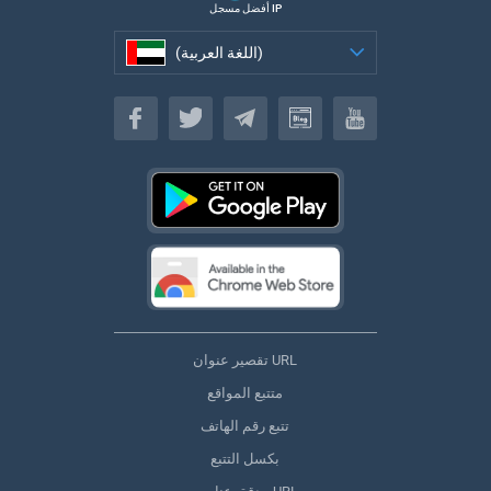
أفضل مسجل IP
(اللغة العربية)
(اللغة العربية)
تقصير عنوان URL
متتبع المواقع
تتبع رقم الهاتف
بكسل التتبع