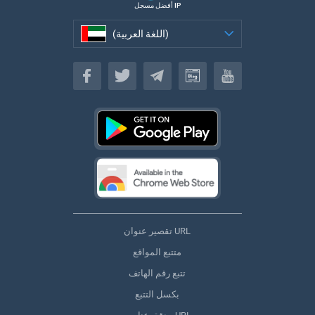
أفضل مسجل IP
(اللغة العربية)
(اللغة العربية)
تقصير عنوان URL
متتبع المواقع
تتبع رقم الهاتف
بكسل التتبع