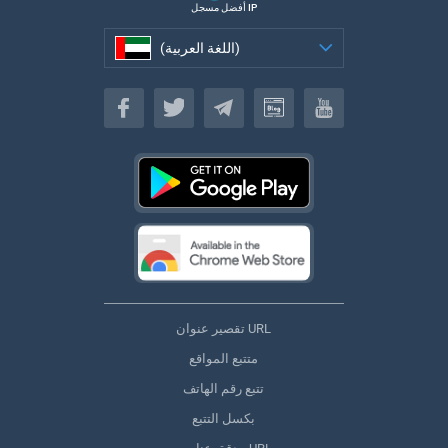
أفضل مسجل IP
(اللغة العربية)
(اللغة العربية)
تقصير عنوان URL
متتبع المواقع
تتبع رقم الهاتف
بكسل التتبع