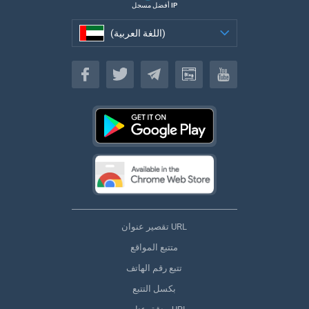
أفضل مسجل IP
(اللغة العربية)
(اللغة العربية)
تقصير عنوان URL
متتبع المواقع
تتبع رقم الهاتف
بكسل التتبع