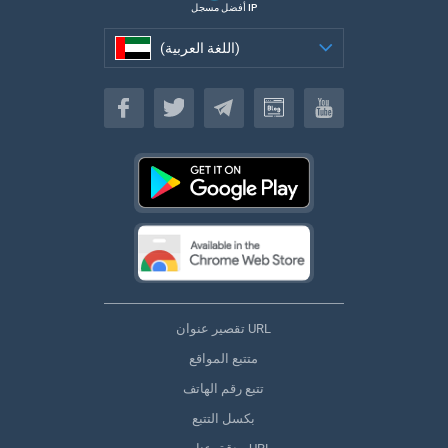
أفضل مسجل IP
(اللغة العربية)
(اللغة العربية)
تقصير عنوان URL
متتبع المواقع
تتبع رقم الهاتف
بكسل التتبع