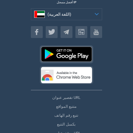
أفضل مسجل IP
(اللغة العربية)
(اللغة العربية)
تقصير عنوان URL
متتبع المواقع
تتبع رقم الهاتف
بكسل التتبع