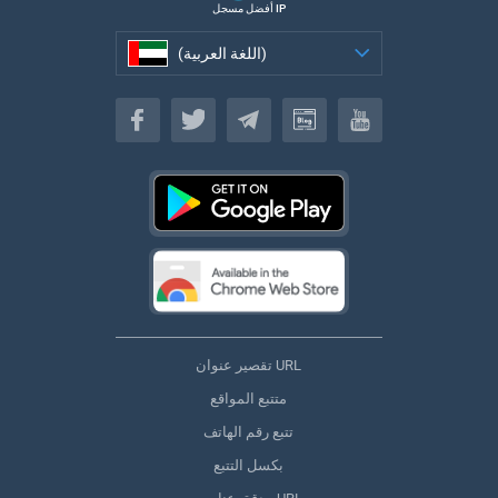
أفضل مسجل IP
(اللغة العربية)
(اللغة العربية)
تقصير عنوان URL
متتبع المواقع
تتبع رقم الهاتف
بكسل التتبع