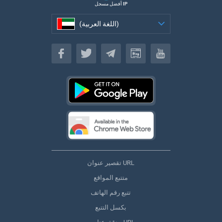
أفضل مسجل IP
(اللغة العربية)
(اللغة العربية)
تقصير عنوان URL
متتبع المواقع
تتبع رقم الهاتف
بكسل التتبع