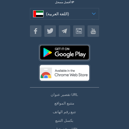
أفضل مسجل IP
(اللغة العربية)
(اللغة العربية)
تقصير عنوان URL
متتبع المواقع
تتبع رقم الهاتف
بكسل التتبع