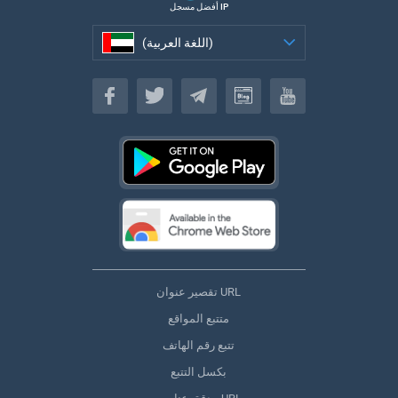
أفضل مسجل IP
(اللغة العربية)
(اللغة العربية)
تقصير عنوان URL
متتبع المواقع
تتبع رقم الهاتف
بكسل التتبع