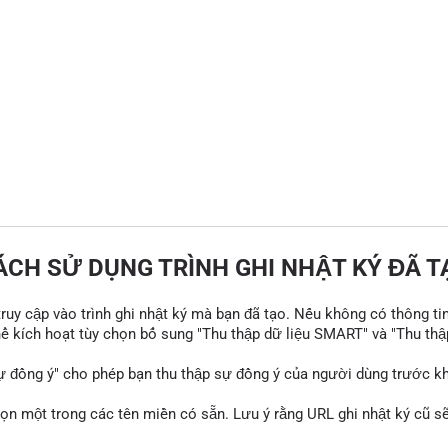
ÁCH SỬ DỤNG TRÌNH GHI NHẬT KÝ ĐÃ T
 truy cập vào trình ghi nhật ký mà bạn đã tạo. Nếu không có thông ti
thể kích hoạt tùy chọn bổ sung "Thu thập dữ liệu SMART" và "Thu thậ
ự đồng ý" cho phép bạn thu thập sự đồng ý của người dùng trước khi
họn một trong các tên miền có sẵn. Lưu ý rằng URL ghi nhật ký cũ 