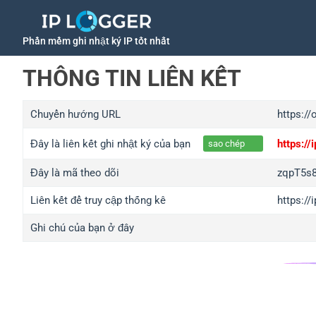
Phần mềm ghi nhật ký IP tốt nhất
THÔNG TIN LIÊN KẾT
Chuyển hướng URL
https://
Đây là liên kết ghi nhật ký của bạn
https:/
sao chép
Đây là mã theo dõi
zqpT5s
Liên kết để truy cập thống kê
https:/
Ghi chú của bạn ở đây