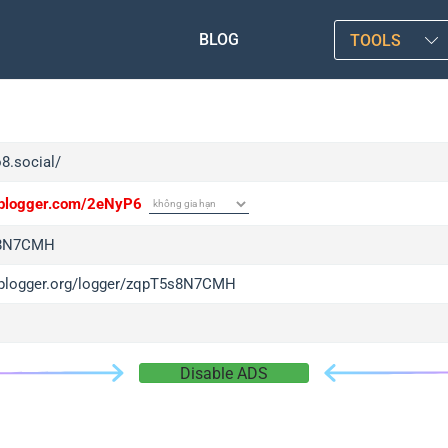
BLOG
TOOLS
o8.social/
/iplogger.com/2eNyP6
8N7CMH
/iplogger.org/logger/zqpT5s8N7CMH
Disable ADS