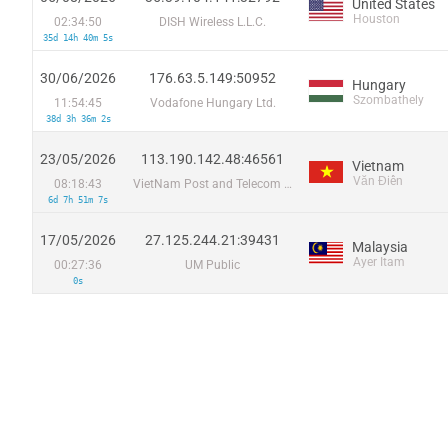
United States
Houston
02:34:50
DISH Wireless L.L.C.
35d 14h 40m 5s
30/06/2026
176.63.5.149:50952
Hungary
Szombathely
11:54:45
Vodafone Hungary Ltd.
38d 3h 36m 2s
23/05/2026
113.190.142.48:46561
Vietnam
Văn Điển
08:18:43
VietNam Post and Telecom Corporation
6d 7h 51m 7s
17/05/2026
27.125.244.21:39431
Malaysia
Ayer Itam
00:27:36
UM Public
0s