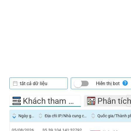
tất cả dữ liệu
Hiển thị bot
Khách tham quan
Phân tíc
Ngày giờ
Địa chỉ IP/Nhà cung cấp dịch vụ
Quốc gia/Thành p
05/08/2026
35.39.104.141:32792