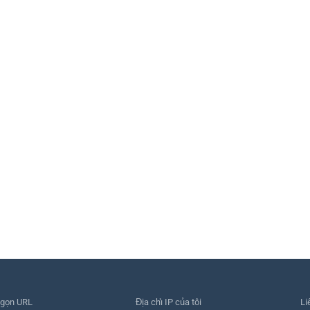
 gọn URL
Địa chỉ IP của tôi
Li