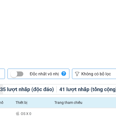
Độc nhất vô nhị
h
35
lượt nhấp (độc đáo)
41
lượt nhấp (tổng cộng
hố
Thiết bị
Trang tham chiếu
OS X 0