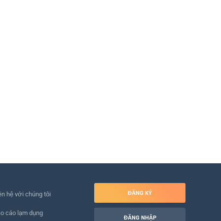
ĐĂNG KÝ
ên hệ với chúng tôi
o cáo lạm dụng
ĐĂNG NHẬP