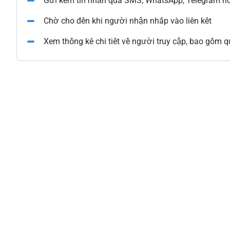
Gửi kèm tin nhắn qua SMS, WhatsApp, Telegram ho
Chờ cho đến khi người nhận nhấp vào liên kết
Xem thống kê chi tiết về người truy cập, bao gồm qu