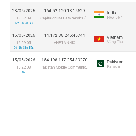
28/05/2026
164.52.120.13:15529
India
New Delhi
18:02:09
Capitalonline Data Service (HK) Co
12d 5h 3m 4s
16/05/2026
14.172.38.246:45744
Vietnam
Vũng Tàu
12:59:05
VNPT-VNNIC
1d 2h 36m 57s
15/05/2026
154.198.117.254:39270
Pakistan
Karachi
10:22:08
Pakistan Mobile Communications Limited
0s