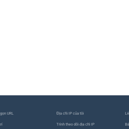
 gọn URL
Địa chỉ IP của tôi
Li
rí
Trình theo dõi địa chỉ IP
Bá