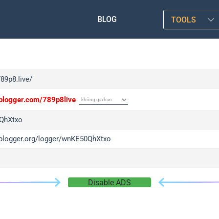
BLOG
TOOLS
789p8.live/
/iplogger.com/789p8live
QhXtxo
/iplogger.org/logger/wnKE50QhXtxo
Disable ADS