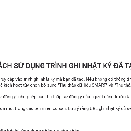
ÁCH SỬ DỤNG TRÌNH GHI NHẬT KÝ ĐÃ T
 truy cập vào trình ghi nhật ký mà bạn đã tạo. Nếu không có thông ti
thể kích hoạt tùy chọn bổ sung "Thu thập dữ liệu SMART" và "Thu thậ
ự đồng ý" cho phép bạn thu thập sự đồng ý của người dùng trước khi
họn một trong các tên miền có sẵn. Lưu ý rằng URL ghi nhật ký cũ 