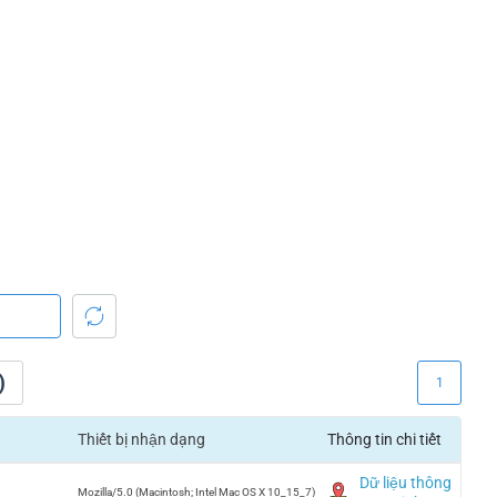
)
1
Thiết bị nhận dạng
Thông tin chi tiết
Dữ liệu thông
Mozilla/5.0 (Macintosh; Intel Mac OS X 10_15_7)