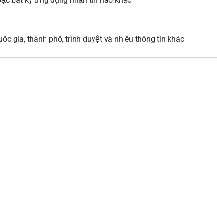
ặc bất kỳ ứng dụng nhắn tin nào khác
ốc gia, thành phố, trình duyệt và nhiều thông tin khác