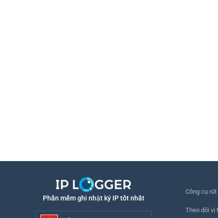
Công cụ rút
Phần mềm ghi nhật ký IP tốt nhất
Theo dõi vị t