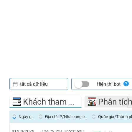
tất cả dữ liệu
Hiển thị bot
Khách tham quan
Phân tíc
Ngày giờ
Địa chỉ IP/Nhà cung cấp dịch vụ
Quốc gia/Thành p
01/08/2026
124.29.251.165:33630