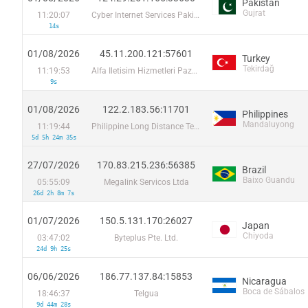
Pakistan
Gujrat
11:20:07
Cyber Internet Services Pakistan
14s
01/08/2026
45.11.200.121:57601
Turkey
Tekirdağ
11:19:53
Alfa Iletisim Hizmetleri Pazarlama Ticaret A.S.
9s
01/08/2026
122.2.183.56:11701
Philippines
Mandaluyong
11:19:44
Philippine Long Distance Telephone Co.
5d 5h 24m 35s
27/07/2026
170.83.215.236:56385
Brazil
Baixo Guandu
05:55:09
Megalink Servicos Ltda
26d 2h 8m 7s
01/07/2026
150.5.131.170:26027
Japan
Chiyoda
03:47:02
Byteplus Pte. Ltd.
24d 9h 25s
06/06/2026
186.77.137.84:15853
Nicaragua
Boca de Sábalos
18:46:37
Telgua
9d 44m 28s