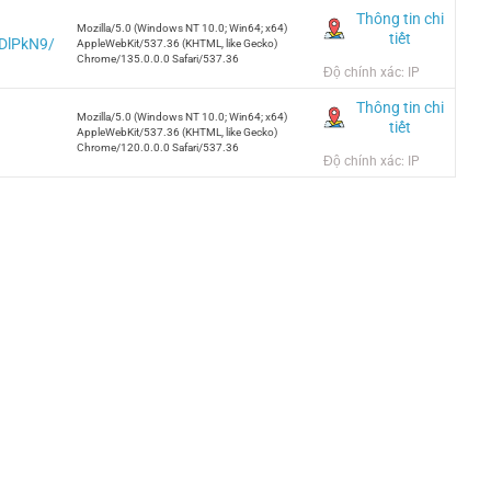
Thông tin chi
Mozilla/5.0 (Windows NT 10.0; Win64; x64)
tiết
vDlPkN9/
AppleWebKit/537.36 (KHTML, like Gecko)
Chrome/135.0.0.0 Safari/537.36
Độ chính xác: IP
Thông tin chi
Mozilla/5.0 (Windows NT 10.0; Win64; x64)
tiết
AppleWebKit/537.36 (KHTML, like Gecko)
Chrome/120.0.0.0 Safari/537.36
Độ chính xác: IP