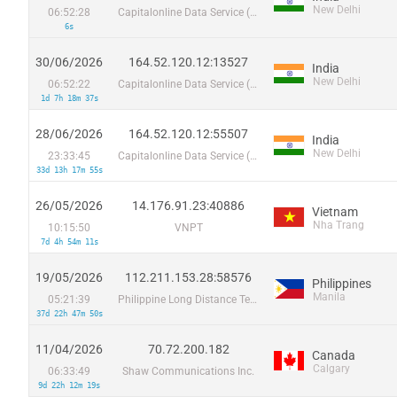
New Delhi
06:52:28
Capitalonline Data Service (HK) Co
6s
30/06/2026
164.52.120.12:13527
India
New Delhi
06:52:22
Capitalonline Data Service (HK) Co
1d 7h 18m 37s
28/06/2026
164.52.120.12:55507
India
New Delhi
23:33:45
Capitalonline Data Service (HK) Co
33d 13h 17m 55s
26/05/2026
14.176.91.23:40886
Vietnam
Nha Trang
10:15:50
VNPT
7d 4h 54m 11s
19/05/2026
112.211.153.28:58576
Philippines
Manila
05:21:39
Philippine Long Distance Telephone Co.
37d 22h 47m 50s
11/04/2026
70.72.200.182
Canada
Calgary
06:33:49
Shaw Communications Inc.
9d 22h 12m 19s