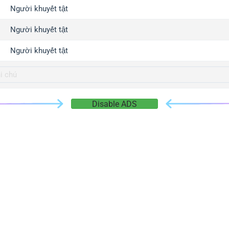
gger.com
Người khuyết tật
r.info
Người khuyết tật
gger.co
co
Người khuyết tật
su
gger.info
g.co
Disable ADS
gger.cn