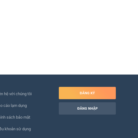
ĐĂNG KÝ
ên hệ với chúng tôi
o cáo lạm dụng
ĐĂNG NHẬP
ính sách bảo mật
ều khoản sử dụng