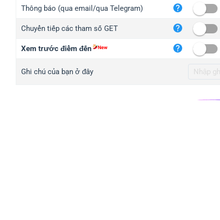
iplo
Thông báo (qua email/qua Telegram)
mape
Chuyển tiếp các tham số GET
iplo
2no.
Xem trước điểm đến
yip.
Ghi chú của bạn ở đây
iplo
iplo
iplo