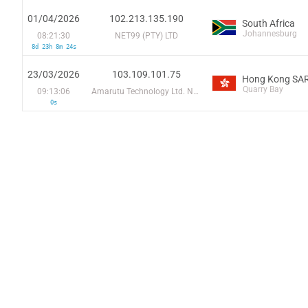
01/04/2026
102.213.135.190
South Africa
Johannesburg
08:21:30
NET99 (PTY) LTD
8d 23h 8m 24s
23/03/2026
103.109.101.75
Hong Kong SAR
Quarry Bay
09:13:06
Amarutu Technology Ltd. Network
0s