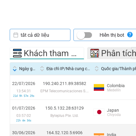
tất cả dữ liệu
Hiển thị bot
Khách tham quan
Phân tíc
Ngày giờ
Địa chỉ IP/Nhà cung cấp dịch vụ
Quốc gia/Thành p
22/07/2026
190.240.211.89:38582
Colombia
Medellín
13:54:31
EPM Telecomunicaciones S.A. E.S.P.
21d 9h 57m 29s
01/07/2026
150.5.132.28:63129
Japan
Chiyoda
03:57:02
Byteplus Pte. Ltd.
21h 4m 34s
30/06/2026
164.52.120.5:6906
India