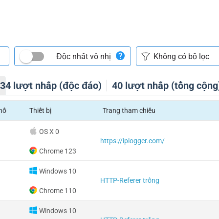
Độc nhất vô nhị
h
34
lượt nhấp (độc đáo)
40
lượt nhấp (tổng cộng
hố
Thiết bị
Trang tham chiếu
OS X 0
https://iplogger.com/
Chrome 123
Windows 10
HTTP-Referer trống
Chrome 110
Windows 10