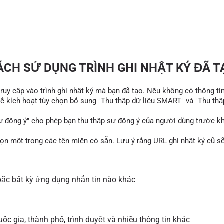
ÁCH SỬ DỤNG TRÌNH GHI NHẬT KÝ ĐÃ T
 truy cập vào trình ghi nhật ký mà bạn đã tạo. Nếu không có thông ti
thể kích hoạt tùy chọn bổ sung "Thu thập dữ liệu SMART" và "Thu thậ
ự đồng ý" cho phép bạn thu thập sự đồng ý của người dùng trước khi
họn một trong các tên miền có sẵn. Lưu ý rằng URL ghi nhật ký cũ 
ặc bất kỳ ứng dụng nhắn tin nào khác
ốc gia, thành phố, trình duyệt và nhiều thông tin khác