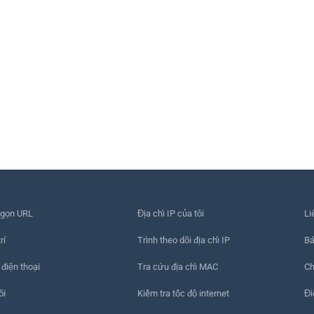
 gọn URL
Địa chỉ IP của tôi
Li
rí
Trình theo dõi địa chỉ IP
Bá
 điện thoại
Tra cứu địa chỉ MAC
Ch
õi
Kiểm tra tốc độ internet
Đi