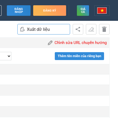
ĐĂNG
GIÁ
ĐĂNG KÝ
NHẬP
CẢ
Xuất dữ liệu
Chỉnh sửa URL chuyển hướng
Thêm tên miền của riêng bạn
de
de
de
de