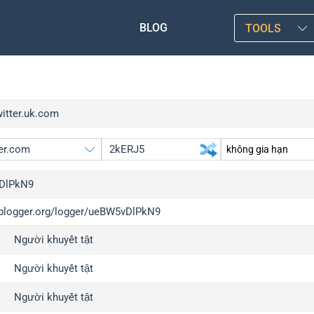
BLOG
TOOLS
witter.uk.com
DlPkN9
/iplogger.org/logger/ueBW5vDlPkN9
gger.org
upgra
Người khuyết tật
l
upgra
c
upgra
Người khuyết tật
x
upgra
Người khuyết tật