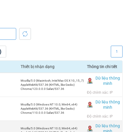
)
1
Thiết bị nhận dạng
Thông tin chi tiết
Dữ liệu thông
Mozilla/5.0 (Macintosh; Intel Mac OS X 10_15_7)
minh
AppleWebKit/537.36 (KHTML, like Gecko)
Chrome/123.0.0.0 Safari/537.36
Độ chính xác: IP
Dữ liệu thông
Mozilla/5.0 (Windows NT 10.0; Win64; x64)
minh
AppleWebKit/537.36 (KHTML, like Gecko)
Chrome/110.0.0.0 Safari/537.36
Độ chính xác: IP
Dữ liệu thông
Mozilla/5.0 (Windows NT 10.0; Win64; x64)
minh