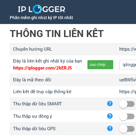
Phần mềm ghi nhật ký IP tốt nhất
THÔNG TIN LIÊN KẾT
Chuyển hướng URL
https://
Đây là liên kết ghi nhật ký của bạn
sao chép
https://iplogger.com/2kERJ5
Đây là mã theo dõi
ueBW5v
Liên kết để truy cập thống kê
https:/
iplo
Thu thập dữ liệu SMART
wl.g
ed.t
Thu thập sự đồng ý
bc.a
Thu thập dữ liệu GPS