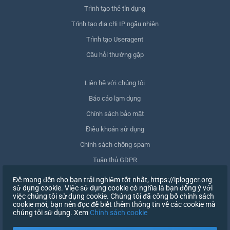
Trình tạo thẻ tín dụng
Trình tạo địa chỉ IP ngẫu nhiên
Trình tạo Useragent
Câu hỏi thường gặp
Liên hệ với chúng tôi
Báo cáo lạm dụng
Chính sách bảo mật
Điều khoản sử dụng
Chính sách chống spam
Tuân thủ GDPR
Xóa dữ liệu của tôi
Để mang đến cho bạn trải nghiệm tốt nhất, https://iplogger.org
sử dụng cookie. Việc sử dụng cookie có nghĩa là bạn đồng ý với
Rút lại sự đồng ý
việc chúng tôi sử dụng cookie. Chúng tôi đã công bố chính sách
cookie mới, bạn nên đọc để biết thêm thông tin về các cookie mà
chúng tôi sử dụng. Xem
Chính sách cookie
ĐĂNG KÝ