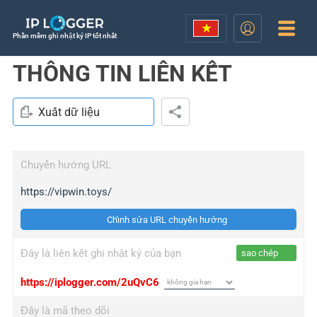
Phần mềm ghi nhật ký IP tốt nhất
THÔNG TIN LIÊN KẾT
Xuất dữ liệu
Chuyển hướng URL
https://vipwin.toys/
Chỉnh sửa URL chuyển hướng
Đây là liên kết ghi nhật ký của bạn
sao chép
https://iplogger.com/2uQvC6
Đây là mã theo dõi