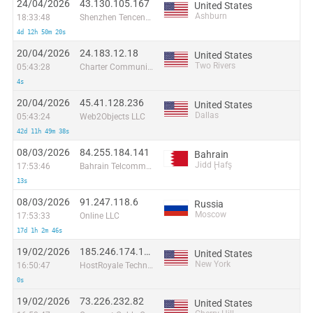
24/04/2026
43.130.105.167
United States
Ashburn
18:33:48
Shenzhen Tencent Computer Systems Company Limited
4d 12h 50m 20s
20/04/2026
24.183.12.18
United States
Two Rivers
05:43:28
Charter Communications
4s
20/04/2026
45.41.128.236
United States
Dallas
05:43:24
Web2Objects LLC
42d 11h 49m 38s
08/03/2026
84.255.184.141
Bahrain
Jidd Ḩafş
17:53:46
Bahrain Telcommunication Company
13s
08/03/2026
91.247.118.6
Russia
Moscow
17:53:33
Online LLC
17d 1h 2m 46s
19/02/2026
185.246.174.175
United States
New York
16:50:47
HostRoyale Technologies Pvt Ltd
0s
19/02/2026
73.226.232.82
United States