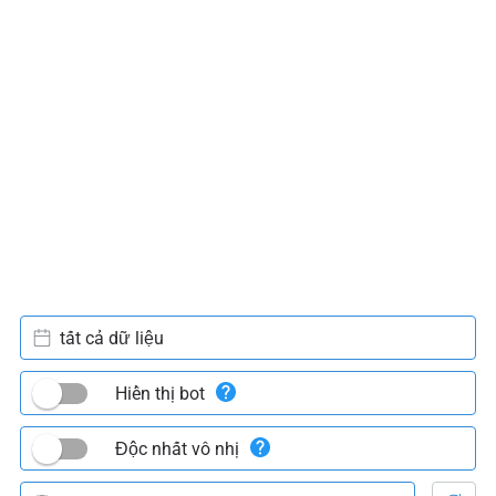
tất cả dữ liệu
Hiển thị bot
Độc nhất vô nhị