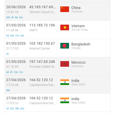
20/06/2026
43.165.167.69:40066
China
Haidian
15:43:18
Tencent Cloud Computing (Beijing) Co
44d 4h 8m 32s
07/05/2026
113.183.72.196
Vietnam
Khoái Châu
11:34:46
VNPT
5d 14h 17m 43s
01/05/2026
103.182.150.67
Bangladesh
Dhaka
21:17:03
Internet Carrier
4s
01/05/2026
197.147.65.248
Morocco
Khenifra
21:16:59
Provider 36884 Wana Corporate
4d 4h 13m 11s
27/04/2026
164.52.120.12
India
New Delhi
17:03:48
Capitalonline Data Service (HK) Co
38s
27/04/2026
164.52.120.12
India
New Delhi
17:03:10
Capitalonline Data Service (HK) Co
2d 22h 29m 22s