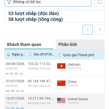
53
lượt nhấp (độc đáo)
58
lượt nhấp (tổng cộng)
1
2
Khách tham quan
Phân tích
Ngày giờ
Địa chỉ IP/Nhà cung cấp dịch vụ
Quốc gia/Thành phố
04/08/2026
123.22.112.227:49714
Vietnam
Vĩnh Long
23:09:00
VietNam Post and Telecom Corporation
4d 18h 30m 24s
31/07/2026
43.164.196.47:44866
China
Haidian
04:38:36
Tencent Cloud Computing (Beijing) Co
18d 18h 11m 34s
12/07/2026
13.217.68.194:49130
United States
Ashburn
10:27:02
Amazon.com, Inc.
21d 18h 43m 44s