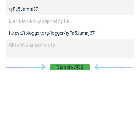
tyFa5Jamnj37
Liên kết để truy cập thống kê
https://iplogger.org/logger/tyFa5Jamnj37
Ghi chú của bạn ở đây
Disable ADS