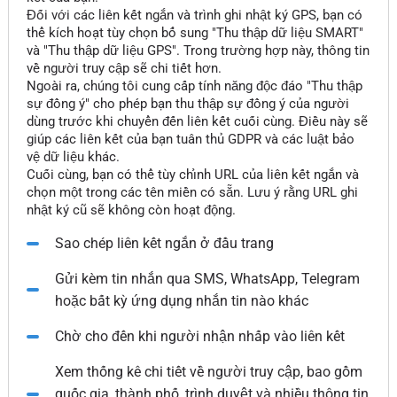
Đối với các liên kết ngắn và trình ghi nhật ký GPS, bạn có
thể kích hoạt tùy chọn bổ sung "Thu thập dữ liệu SMART"
và "Thu thập dữ liệu GPS". Trong trường hợp này, thông tin
về người truy cập sẽ chi tiết hơn.
Ngoài ra, chúng tôi cung cấp tính năng độc đáo "Thu thập
sự đồng ý" cho phép bạn thu thập sự đồng ý của người
dùng trước khi chuyển đến liên kết cuối cùng. Điều này sẽ
giúp các liên kết của bạn tuân thủ GDPR và các luật bảo
vệ dữ liệu khác.
Cuối cùng, bạn có thể tùy chỉnh URL của liên kết ngắn và
chọn một trong các tên miền có sẵn. Lưu ý rằng URL ghi
nhật ký cũ sẽ không còn hoạt động.
Sao chép liên kết ngắn ở đầu trang
Gửi kèm tin nhắn qua SMS, WhatsApp, Telegram
hoặc bất kỳ ứng dụng nhắn tin nào khác
Chờ cho đến khi người nhận nhấp vào liên kết
Xem thống kê chi tiết về người truy cập, bao gồm
quốc gia, thành phố, trình duyệt và nhiều thông tin