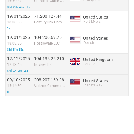
Cherry Hill
16:50:47
Comcast Cable Communications, LLC
30d 22h 42m 11s
19/01/2026
71.208.127.44
United States
Fort Myers
18:08:36
CenturyLink Communications, LLC
1s
19/01/2026
104.200.69.75
United States
Detroit
18:08:35
HostRoyale LLC
38d 54m 50s
12/12/2025
194.135.26.210
United Kingdom
London
17:13:45
truview LLC
64d 1h 58m 55s
09/10/2025
208.207.169.28
United States
Piscataway
15:14:50
Verizon Communications
0s