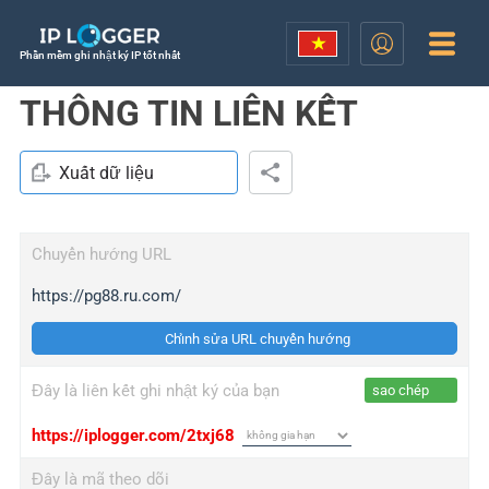
Phần mềm ghi nhật ký IP tốt nhất
THÔNG TIN LIÊN KẾT
Xuất dữ liệu
Chuyển hướng URL
https://pg88.ru.com/
Chỉnh sửa URL chuyển hướng
Đây là liên kết ghi nhật ký của bạn
sao chép
https://iplogger.com/2txj68
Đây là mã theo dõi