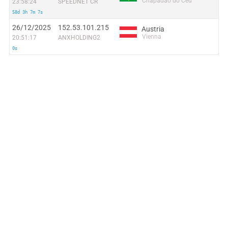
Chapadão do Céu
23:58:24
SPEEDNET CR
58d 3h 7m 7s
26/12/2025
152.53.101.215
Austria
Vienna
20:51:17
ANXHOLDING2
0s