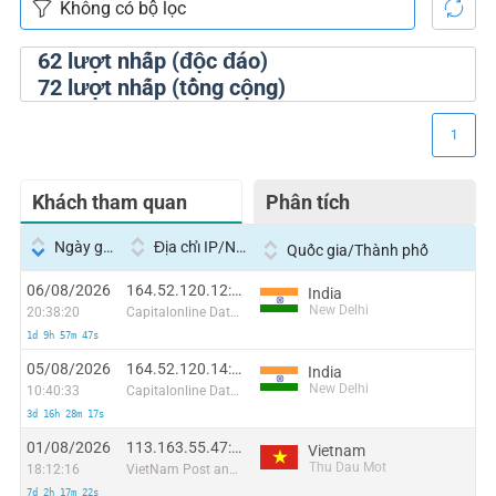
62
lượt nhấp (độc đáo)
72
lượt nhấp (tổng cộng)
1
Khách tham quan
Phân tích
Ngày giờ
Địa chỉ IP/Nhà cung cấp dịch vụ
Quốc gia/Thành phố
06/08/2026
164.52.120.12:2063
India
New Delhi
20:38:20
Capitalonline Data Service (HK) Co
1d 9h 57m 47s
05/08/2026
164.52.120.14:13375
India
New Delhi
10:40:33
Capitalonline Data Service (HK) Co
3d 16h 28m 17s
01/08/2026
113.163.55.47:56026
Vietnam
Thu Dau Mot
18:12:16
VietNam Post and Telecom Corporation
7d 2h 17m 22s