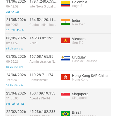
11/06/2026
179.1.240.6:55230
Colombia
Bogotá
06:42:58
InterNexa Global Network
21d 6h 12m
21/05/2026
164.52.120.11:38636
India
New Delhi
00:30:58
Capitalonline Data Service (HK) Co
12d 21h 49m 1s
08/05/2026
14.233.82.195
Vietnam
Sơn Trà
02:41:57
VNPT
5d 2h 15m 31s
03/05/2026
167.58.165.85
Uruguay
Paso de Carrasco
00:26:26
Administracion Nacional de Telecomunicaciones
8d 4h 35m 37s
24/04/2026
119.28.71.174
Hong Kong SAR China
Hong Kong
19:50:49
ComsenzNet
1d 8h 45m 49s
23/04/2026
150.109.19.153
Singapore
Singapore
11:05:00
Aceville Pte.ltd
59d 11h 6m 36s
22/02/2026
45.236.182.238
Brazil