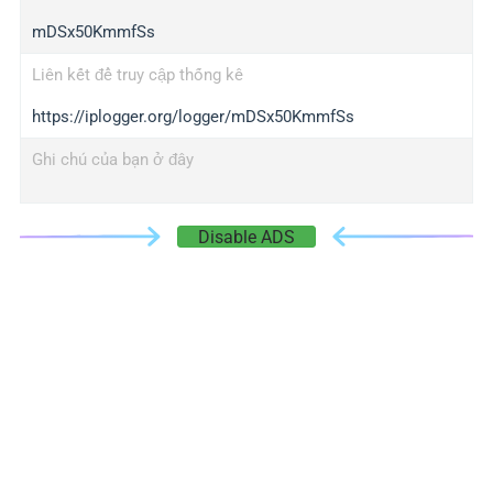
mDSx50KmmfSs
Liên kết để truy cập thống kê
https://iplogger.org/logger/mDSx50KmmfSs
Ghi chú của bạn ở đây
Disable ADS