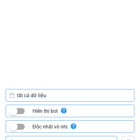
tất cả dữ liệu
Hiển thị bot
Độc nhất vô nhị