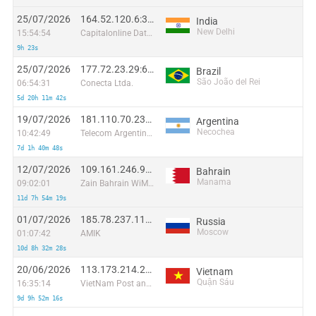
25/07/2026
164.52.120.6:38303
India
New Delhi
15:54:54
Capitalonline Data Service (HK) Co
9h 23s
25/07/2026
177.72.23.29:6809
Brazil
São João del Rei
06:54:31
Conecta Ltda.
5d 20h 11m 42s
19/07/2026
181.110.70.235:50736
Argentina
Necochea
10:42:49
Telecom Argentina S.A.
7d 1h 40m 48s
12/07/2026
109.161.246.97:43134
Bahrain
Manama
09:02:01
Zain Bahrain WiMax Domain(s)
11d 7h 54m 19s
01/07/2026
185.78.237.119:50672
Russia
Moscow
01:07:42
AMIK
10d 8h 32m 28s
20/06/2026
113.173.214.23:53948
Vietnam
Quận Sáu
16:35:14
VietNam Post and Telecom Corporation
9d 9h 52m 16s