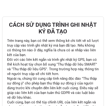
CÁCH SỬ DỤNG TRÌNH GHI NHẬT
KÝ ĐÃ TẠO
Trên trang này, bạn có thể xem thống kê chi tiết về số lượt
truy cập vào trình ghi nhật ký mà bạn đã tạo. Nếu không
có thông tin nào ở đây, nghĩa là chưa có ai nhấp vào liên
kết của bạn.
Đối với các liên kết ngắn và trình ghi nhật ký GPS, bạn có
thể kích hoạt tùy chọn bổ sung "Thu thập dữ liệu SMART"
và "Thu thập dữ liệu GPS". Trong trường hợp này, thông tin
về người truy cập sẽ chi tiết hơn.
Ngoài ra, chúng tôi cung cấp tính năng độc đáo "Thu thập
sự đồng ý" cho phép bạn thu thập sự đồng ý của người
dùng trước khi chuyển đến liên kết cuối cùng. Điều này sẽ
giúp các liên kết của bạn tuân thủ GDPR và các luật bảo
vệ dữ liệu khác.
Cuối cùng, bạn có thể tùy chỉnh URL của liên kết ngắn và