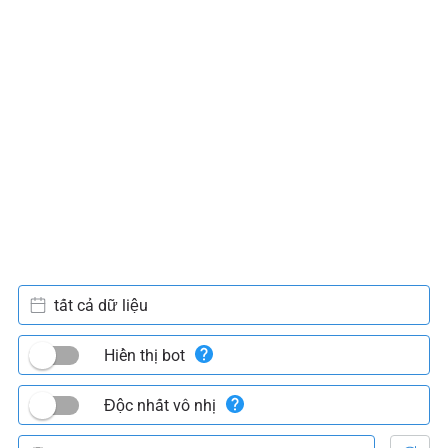
tất cả dữ liệu
Hiển thị bot
Độc nhất vô nhị