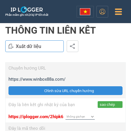
Phần mềm ghi nhật ký IP tốt nhất
THÔNG TIN LIÊN KẾT
Xuất dữ liệu
Chuyển hướng URL
https://www.winbox88a.com/
Chỉnh sửa URL chuyển hướng
Đây là liên kết ghi nhật ký của bạn
sao chép
https://iplogger.com/2hipk6
Đây là mã theo dõi