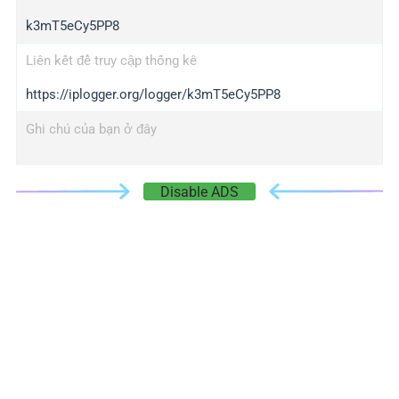
k3mT5eCy5PP8
Liên kết để truy cập thống kê
https://iplogger.org/logger/k3mT5eCy5PP8
Ghi chú của bạn ở đây
Disable ADS