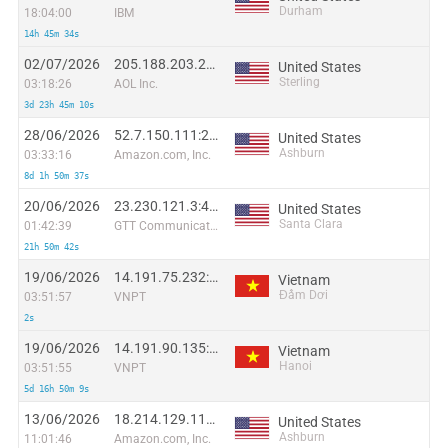
Durham
18:04:00
IBM
14h 45m 34s
02/07/2026
205.188.203.25:8238
United States
Sterling
03:18:26
AOL Inc.
3d 23h 45m 10s
28/06/2026
52.7.150.111:23820
United States
Ashburn
03:33:16
Amazon.com, Inc.
8d 1h 50m 37s
20/06/2026
23.230.121.3:4020
United States
Santa Clara
01:42:39
GTT Communications Inc.
21h 50m 42s
19/06/2026
14.191.75.232:1780
Vietnam
Đầm Dơi
03:51:57
VNPT
2s
19/06/2026
14.191.90.135:12831
Vietnam
Hanoi
03:51:55
VNPT
5d 16h 50m 9s
13/06/2026
18.214.129.114:23798
United States
Ashburn
11:01:46
Amazon.com, Inc.