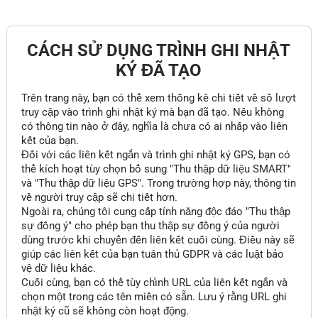
CÁCH SỬ DỤNG TRÌNH GHI NHẬT
KÝ ĐÃ TẠO
Trên trang này, bạn có thể xem thống kê chi tiết về số lượt
truy cập vào trình ghi nhật ký mà bạn đã tạo. Nếu không
có thông tin nào ở đây, nghĩa là chưa có ai nhấp vào liên
kết của bạn.
Đối với các liên kết ngắn và trình ghi nhật ký GPS, bạn có
thể kích hoạt tùy chọn bổ sung "Thu thập dữ liệu SMART"
và "Thu thập dữ liệu GPS". Trong trường hợp này, thông tin
về người truy cập sẽ chi tiết hơn.
Ngoài ra, chúng tôi cung cấp tính năng độc đáo "Thu thập
sự đồng ý" cho phép bạn thu thập sự đồng ý của người
dùng trước khi chuyển đến liên kết cuối cùng. Điều này sẽ
giúp các liên kết của bạn tuân thủ GDPR và các luật bảo
vệ dữ liệu khác.
Cuối cùng, bạn có thể tùy chỉnh URL của liên kết ngắn và
chọn một trong các tên miền có sẵn. Lưu ý rằng URL ghi
nhật ký cũ sẽ không còn hoạt động.