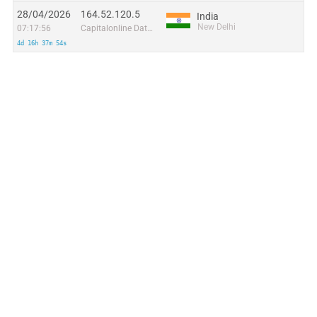
28/04/2026
164.52.120.5
India
New Delhi
07:17:56
Capitalonline Data Service (HK) Co
4d 16h 37m 54s