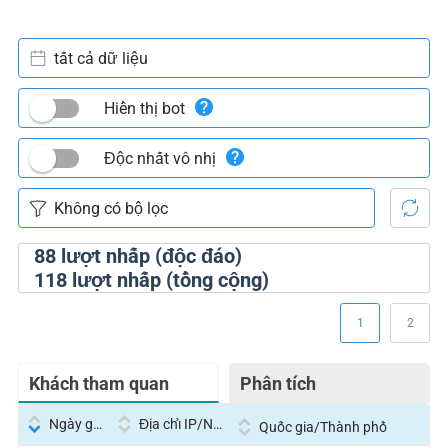
tất cả dữ liệu
Hiển thị bot
Độc nhất vô nhị
88
lượt nhấp (độc đáo)
118
lượt nhấp (tổng cộng)
1
2
Khách tham quan
Phân tích
Ngày giờ
Địa chỉ IP/Nhà cung cấp dịch vụ
Quốc gia/Thành phố