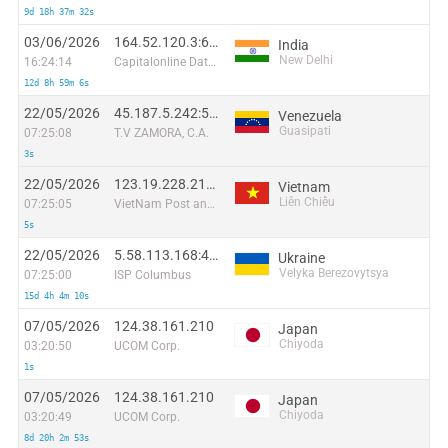
9d 18h 37m 32s
03/06/2026
164.52.120.3:60895
India
New Delhi
16:24:14
Capitalonline Data Service (HK) Co
12d 8h 59m 6s
22/05/2026
45.187.5.242:51597
Venezuela
Guasipati
07:25:08
T.V ZAMORA, C.A.
3s
22/05/2026
123.19.228.216:49468
Vietnam
Liên Chiểu
07:25:05
VietNam Post and Telecom Corporation
5s
22/05/2026
5.58.113.168:41576
Ukraine
Velyka Berezovytsya
07:25:00
ISP Columbus
15d 4h 4m 10s
07/05/2026
124.38.161.210
Japan
Chiyoda
03:20:50
UCOM Corp.
1s
07/05/2026
124.38.161.210
Japan
Chiyoda
03:20:49
UCOM Corp.
8d 20h 2m 53s