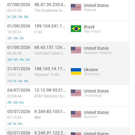
07/08/2026
48.47.30.233:49714
United States
Newark
06:23:50
The Prudential Insurance Company of America
5d 13h 23m 59s
01/08/2026
189.104.241.126:34836
Brazil
São Paulo
16:59:51
V tal
10h 13m 23s
01/08/2026
68.43.151.126:56936
United States
Madison Heights
06:46:28
Comcast Cable Communications, LLC
10d 20h 25m 14s
21/07/2026
188.163.19.17:57419
Ukraine
Zhytomyr
10:21:14
"Kyivstar" PJSC
17d 6h 24m 30s
04/07/2026
12.12.98.93:21892
United States
Anchorage
03:56:44
AT&T Services, Inc.
20h 42m 51s
03/07/2026
9.249.85.105:15184
United States
Durham
07:13:53
IBM
13h 9m 53s
02/07/2026
9.249.31.122:21858
United States