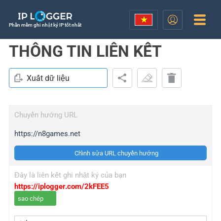
Phần mềm ghi nhật ký IP tốt nhất
THÔNG TIN LIÊN KẾT
Xuất dữ liệu
Chuyển hướng URL
https://n8games.net
Chỉnh sửa URL chuyển hướng
Đây là liên kết ghi nhật ký của bạn
https://iplogger.com/2kFEE5
sao chép