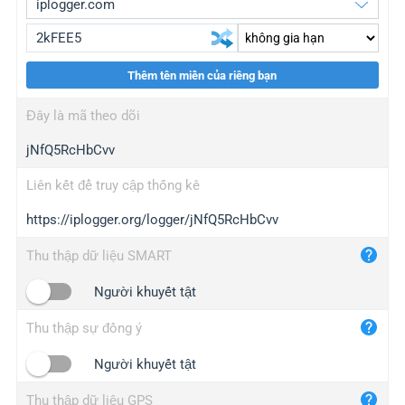
Thêm tên miền của riêng bạn
iplogger.org
upgrade
Đây là mã theo dõi
wl.gl
upgrade
jNfQ5RcHbCvv
ed.tc
upgrade
bc.ax
upgrade
Liên kết để truy cập thống kê
https://iplogger.org/logger/jNfQ5RcHbCvv
iplogger.com
maper.info
Thu thập dữ liệu SMART
iplogger.co
Người khuyết tật
2no.co
Thu thập sự đồng ý
yip.su
iplogger.info
Người khuyết tật
iplog.co
Thu thập dữ liệu GPS