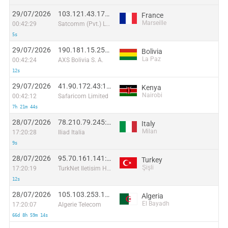
29/07/2026
103.121.43.178:56146
France
Marseille
00:42:29
Satcomm (Pvt.) Ltd.
5s
29/07/2026
190.181.15.254:48932
Bolivia
La Paz
00:42:24
AXS Bolivia S. A.
12s
29/07/2026
41.90.172.43:1484
Kenya
Nairobi
00:42:12
Safaricom Limited
7h 21m 44s
28/07/2026
78.210.79.245:24950
Italy
Milan
17:20:28
Iliad Italia
9s
28/07/2026
95.70.161.141:6514
Turkey
Şişli
17:20:19
TurkNet Iletisim Hizmetleri
12s
28/07/2026
105.103.253.194:57470
Algeria
El Bayadh
17:20:07
Algerie Telecom
66d 8h 59m 14s