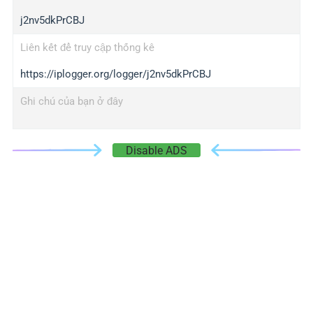
j2nv5dkPrCBJ
Liên kết để truy cập thống kê
https://iplogger.org/logger/j2nv5dkPrCBJ
Ghi chú của bạn ở đây
Disable ADS