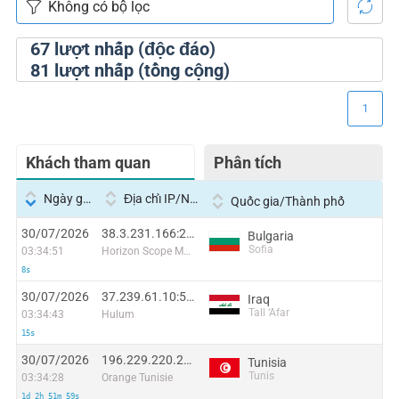
67
lượt nhấp (độc đáo)
81
lượt nhấp (tổng cộng)
1
Khách tham quan
Phân tích
Ngày giờ
Địa chỉ IP/Nhà cung cấp dịch vụ
Quốc gia/Thành phố
30/07/2026
38.3.231.166:27892
Bulgaria
Sofia
03:34:51
Horizon Scope Mobile Telecom WLL
8s
30/07/2026
37.239.61.10:51280
Iraq
Tall ‘Afar
03:34:43
Hulum
15s
30/07/2026
196.229.220.250:58206
Tunisia
Tunis
03:34:28
Orange Tunisie
1d 2h 51m 59s