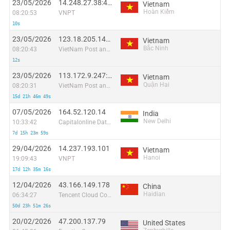
23/05/2026
14.248.27.38:47916
Vietnam
Hoàn Kiếm
08:20:53
VNPT
10s
23/05/2026
123.18.205.140:59761
Vietnam
Bắc Ninh
08:20:43
VietNam Post and Telecom Corporation
12s
23/05/2026
113.172.9.247:37627
Vietnam
Quận Hai
08:20:31
VietNam Post and Telecom Corporation
15d 21h 46m 49s
07/05/2026
164.52.120.14
India
New Delhi
10:33:42
Capitalonline Data Service (HK) Co
7d 15h 23m 59s
29/04/2026
14.237.193.101
Vietnam
Hanoi
19:09:43
VNPT
17d 12h 35m 16s
12/04/2026
43.166.149.178
China
Haidian
06:34:27
Tencent Cloud Computing (Beijing) Co
50d 23h 51m 26s
20/02/2026
47.200.137.79
United States