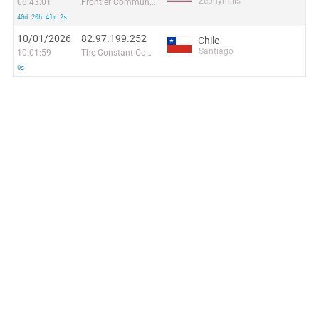
Zephyrhills
06:43:01
Frontier Communications Solutions
40d 20h 41m 2s
10/01/2026
82.97.199.252
Chile
Santiago
10:01:59
The Constant Company, LLC
0s