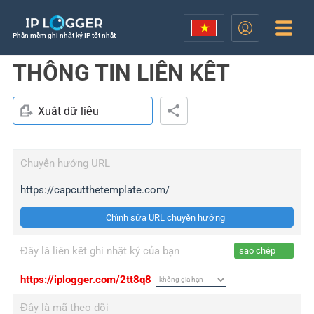
Phần mềm ghi nhật ký IP tốt nhất
THÔNG TIN LIÊN KẾT
Xuất dữ liệu
Chuyển hướng URL
https://capcutthetemplate.com/
Chỉnh sửa URL chuyển hướng
Đây là liên kết ghi nhật ký của bạn
sao chép
https://iplogger.com/2tt8q8
Đây là mã theo dõi