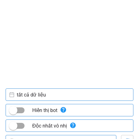
tất cả dữ liệu
Hiển thị bot
Độc nhất vô nhị