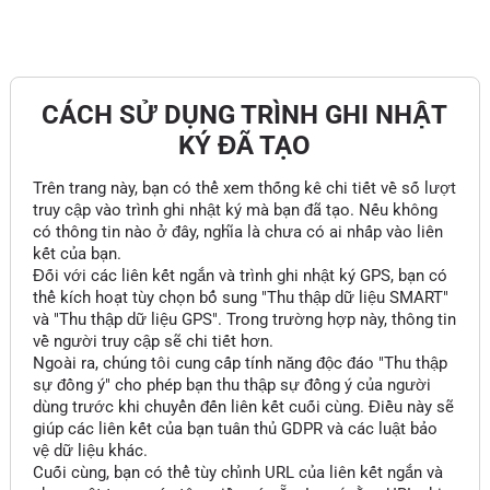
CÁCH SỬ DỤNG TRÌNH GHI NHẬT
KÝ ĐÃ TẠO
Trên trang này, bạn có thể xem thống kê chi tiết về số lượt
truy cập vào trình ghi nhật ký mà bạn đã tạo. Nếu không
có thông tin nào ở đây, nghĩa là chưa có ai nhấp vào liên
kết của bạn.
Đối với các liên kết ngắn và trình ghi nhật ký GPS, bạn có
thể kích hoạt tùy chọn bổ sung "Thu thập dữ liệu SMART"
và "Thu thập dữ liệu GPS". Trong trường hợp này, thông tin
về người truy cập sẽ chi tiết hơn.
Ngoài ra, chúng tôi cung cấp tính năng độc đáo "Thu thập
sự đồng ý" cho phép bạn thu thập sự đồng ý của người
dùng trước khi chuyển đến liên kết cuối cùng. Điều này sẽ
giúp các liên kết của bạn tuân thủ GDPR và các luật bảo
vệ dữ liệu khác.
Cuối cùng, bạn có thể tùy chỉnh URL của liên kết ngắn và