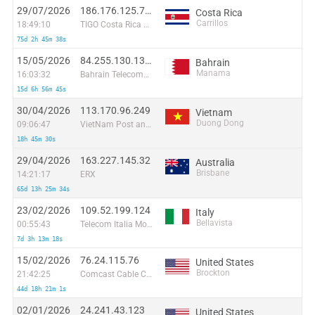
29/07/2026
186.176.125.70:32802
Costa Rica
Carrillos
18:49:10
TIGO Costa Rica HOME
75d 2h 45m 38s
15/05/2026
84.255.130.131:47402
Bahrain
Manama
16:03:32
Bahrain Telecommunication Company
15d 6h 56m 45s
30/04/2026
113.170.96.249
Vietnam
Duong Dong
09:06:47
VietNam Post and Telecom Corporation
18h 45m 30s
29/04/2026
163.227.145.32
Australia
Brisbane
14:21:17
ERX
65d 13h 25m 34s
23/02/2026
109.52.199.124
Italy
Bellavista
00:55:43
Telecom Italia Mobile
7d 3h 13m 18s
15/02/2026
76.24.115.76
United States
Brockton
21:42:25
Comcast Cable Communications, LLC
44d 18h 21m 1s
02/01/2026
24.241.43.123
United States