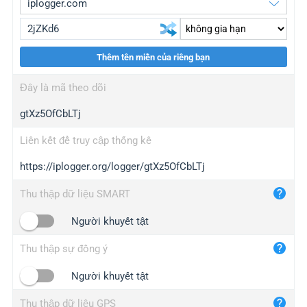
Thêm tên miền của riêng bạn
iplogger.org
upgrade
Đây là mã theo dõi
wl.gl
upgrade
gtXz5OfCbLTj
ed.tc
upgrade
bc.ax
upgrade
Liên kết để truy cập thống kê
https://iplogger.org/logger/gtXz5OfCbLTj
iplogger.com
maper.info
Thu thập dữ liệu SMART
iplogger.co
Người khuyết tật
2no.co
Thu thập sự đồng ý
yip.su
iplogger.info
Người khuyết tật
iplog.co
Thu thập dữ liệu GPS