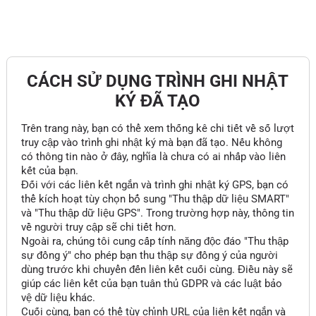
CÁCH SỬ DỤNG TRÌNH GHI NHẬT
KÝ ĐÃ TẠO
Trên trang này, bạn có thể xem thống kê chi tiết về số lượt
truy cập vào trình ghi nhật ký mà bạn đã tạo. Nếu không
có thông tin nào ở đây, nghĩa là chưa có ai nhấp vào liên
kết của bạn.
Đối với các liên kết ngắn và trình ghi nhật ký GPS, bạn có
thể kích hoạt tùy chọn bổ sung "Thu thập dữ liệu SMART"
và "Thu thập dữ liệu GPS". Trong trường hợp này, thông tin
về người truy cập sẽ chi tiết hơn.
Ngoài ra, chúng tôi cung cấp tính năng độc đáo "Thu thập
sự đồng ý" cho phép bạn thu thập sự đồng ý của người
dùng trước khi chuyển đến liên kết cuối cùng. Điều này sẽ
giúp các liên kết của bạn tuân thủ GDPR và các luật bảo
vệ dữ liệu khác.
Cuối cùng, bạn có thể tùy chỉnh URL của liên kết ngắn và