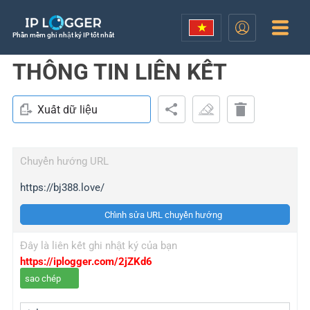
Phần mềm ghi nhật ký IP tốt nhất
THÔNG TIN LIÊN KẾT
Xuất dữ liệu
Chuyển hướng URL
https://bj388.love/
Chỉnh sửa URL chuyển hướng
Đây là liên kết ghi nhật ký của bạn
https://iplogger.com/2jZKd6
sao chép