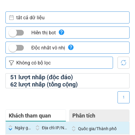
tất cả dữ liệu
Hiển thị bot
Độc nhất vô nhị
51
lượt nhấp (độc đáo)
62
lượt nhấp (tổng cộng)
1
Khách tham quan
Phân tích
Ngày giờ
Địa chỉ IP/Nhà cung cấp dịch vụ
Quốc gia/Thành phố