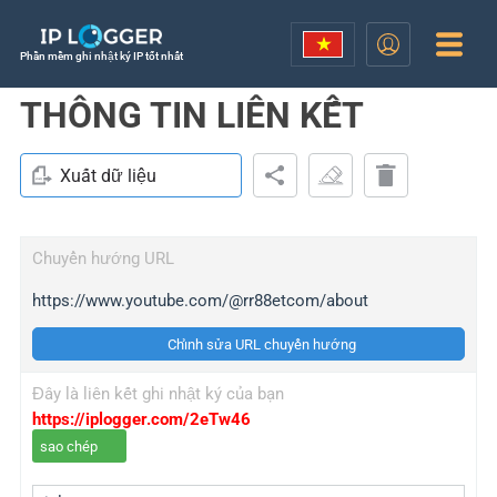
Phần mềm ghi nhật ký IP tốt nhất
THÔNG TIN LIÊN KẾT
Xuất dữ liệu
Chuyển hướng URL
https://www.youtube.com/@rr88etcom/about
Chỉnh sửa URL chuyển hướng
Đây là liên kết ghi nhật ký của bạn
https://iplogger.com/2eTw46
sao chép