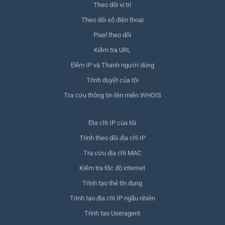
Theo dõi vị trí
Theo dõi số điện thoại
Pixel theo dõi
Kiểm tra URL
Đếm IP và Thanh người dùng
Trình duyệt của tôi
Tra cứu thông tin tên miền WHOIS
Địa chỉ IP của tôi
Trình theo dõi địa chỉ IP
Tra cứu địa chỉ MAC
Kiểm tra tốc độ internet
Trình tạo thẻ tín dụng
Trình tạo địa chỉ IP ngẫu nhiên
Trình tạo Useragent