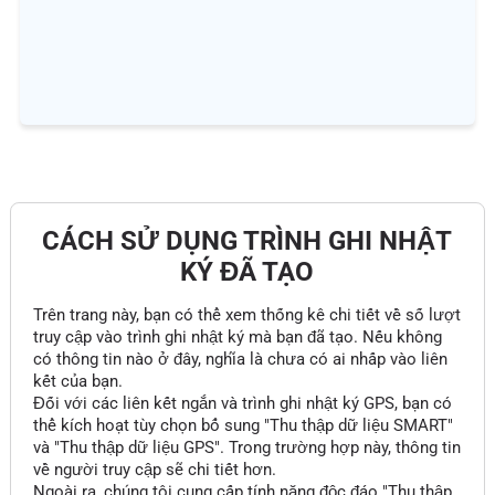
CÁCH SỬ DỤNG TRÌNH GHI NHẬT
KÝ ĐÃ TẠO
Trên trang này, bạn có thể xem thống kê chi tiết về số lượt
truy cập vào trình ghi nhật ký mà bạn đã tạo. Nếu không
có thông tin nào ở đây, nghĩa là chưa có ai nhấp vào liên
kết của bạn.
Đối với các liên kết ngắn và trình ghi nhật ký GPS, bạn có
thể kích hoạt tùy chọn bổ sung "Thu thập dữ liệu SMART"
và "Thu thập dữ liệu GPS". Trong trường hợp này, thông tin
về người truy cập sẽ chi tiết hơn.
Ngoài ra, chúng tôi cung cấp tính năng độc đáo "Thu thập