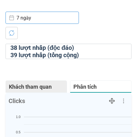
7 ngày
38
lượt nhấp (độc đáo)
39
lượt nhấp (tổng cộng)
Khách tham quan
Phân tích
Clicks
1.0
0.5