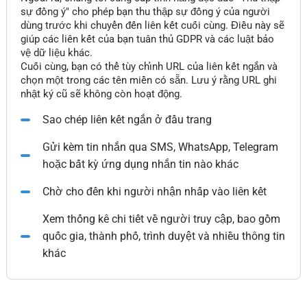
sự đồng ý" cho phép bạn thu thập sự đồng ý của người
dùng trước khi chuyển đến liên kết cuối cùng. Điều này sẽ
giúp các liên kết của bạn tuân thủ GDPR và các luật bảo
vệ dữ liệu khác.
Cuối cùng, bạn có thể tùy chỉnh URL của liên kết ngắn và
chọn một trong các tên miền có sẵn. Lưu ý rằng URL ghi
nhật ký cũ sẽ không còn hoạt động.
Sao chép liên kết ngắn ở đầu trang
Gửi kèm tin nhắn qua SMS, WhatsApp, Telegram
hoặc bất kỳ ứng dụng nhắn tin nào khác
Chờ cho đến khi người nhận nhấp vào liên kết
Xem thống kê chi tiết về người truy cập, bao gồm
quốc gia, thành phố, trình duyệt và nhiều thông tin
khác