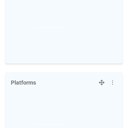
Platforms