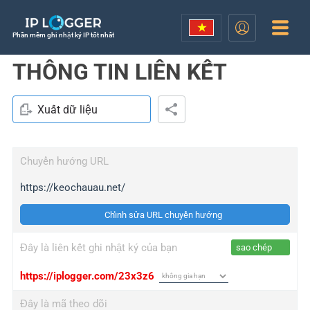
Phần mềm ghi nhật ký IP tốt nhất
THÔNG TIN LIÊN KẾT
Xuất dữ liệu
Chuyển hướng URL
https://keochauau.net/
Chỉnh sửa URL chuyển hướng
Đây là liên kết ghi nhật ký của bạn
sao chép
https://iplogger.com/23x3z6
Đây là mã theo dõi