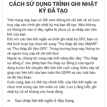
CÁCH SỬ DỤNG TRÌNH GHI NHẬT
KÝ ĐÃ TẠO
Trên trang này, bạn có thể xem thống kê chi tiết về số lượt
truy cập vào trình ghi nhật ký mà bạn đã tạo. Nếu không
có thông tin nào ở đây, nghĩa là chưa có ai nhấp vào liên
kết của bạn.
Đối với các liên kết ngắn và trình ghi nhật ký GPS, bạn có
thể kích hoạt tùy chọn bổ sung "Thu thập dữ liệu SMART"
và "Thu thập dữ liệu GPS". Trong trường hợp này, thông tin
về người truy cập sẽ chi tiết hơn.
Ngoài ra, chúng tôi cung cấp tính năng độc đáo "Thu thập
sự đồng ý" cho phép bạn thu thập sự đồng ý của người
dùng trước khi chuyển đến liên kết cuối cùng. Điều này sẽ
giúp các liên kết của bạn tuân thủ GDPR và các luật bảo
vệ dữ liệu khác.
Cuối cùng, bạn có thể tùy chỉnh URL của liên kết ngắn và
chọn một trong các tên miền có sẵn. Lưu ý rằng URL ghi
nhật ký cũ sẽ không còn hoạt động.
Sao chép liên kết ngắn ở đầu trang