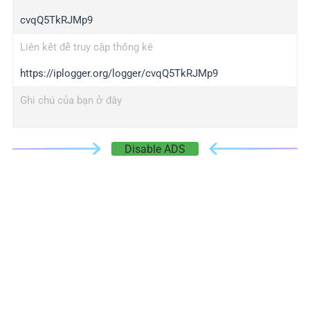
cvqQ5TkRJMp9
Liên kết để truy cập thống kê
https://iplogger.org/logger/cvqQ5TkRJMp9
Ghi chú của bạn ở đây
Disable ADS