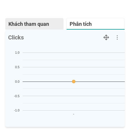
Khách tham quan
Phân tích
Clicks
1.0
0.5
0.0
-0.5
-1.0
-