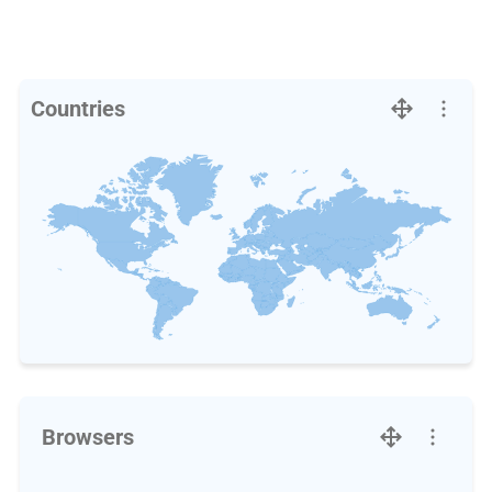
Countries
Browsers