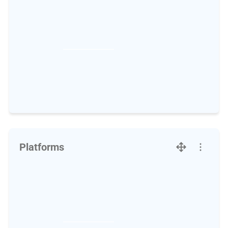
Platforms