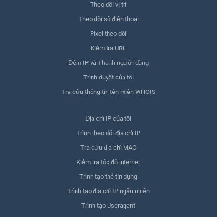
Theo dõi vị trí
Theo dõi số điện thoại
Pixel theo dõi
Kiểm tra URL
Đếm IP và Thanh người dùng
Trình duyệt của tôi
Tra cứu thông tin tên miền WHOIS
Địa chỉ IP của tôi
Trình theo dõi địa chỉ IP
Tra cứu địa chỉ MAC
Kiểm tra tốc độ internet
Trình tạo thẻ tín dụng
Trình tạo địa chỉ IP ngẫu nhiên
Trình tạo Useragent