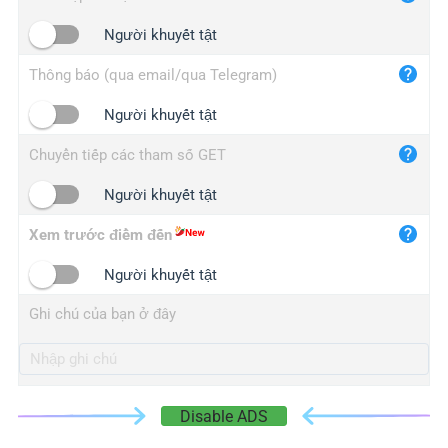
iplogger.cn
Người khuyết tật
Thông báo (qua email/qua Telegram)
Người khuyết tật
Chuyển tiếp các tham số GET
Người khuyết tật
Xem trước điểm đến
Người khuyết tật
Ghi chú của bạn ở đây
Disable ADS