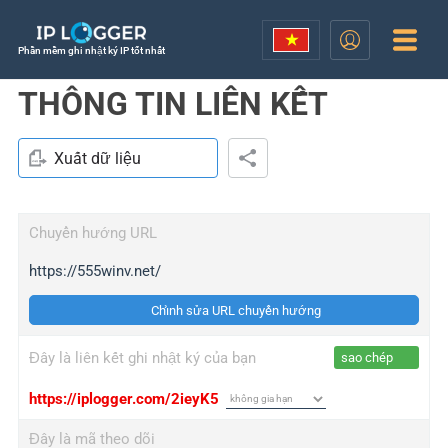
Phần mềm ghi nhật ký IP tốt nhất
THÔNG TIN LIÊN KẾT
Xuất dữ liệu
Chuyển hướng URL
https://555winv.net/
Chỉnh sửa URL chuyển hướng
Đây là liên kết ghi nhật ký của bạn
sao chép
https://iplogger.com/2ieyK5
Đây là mã theo dõi