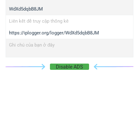
WdXd5dqbB8JM
Liên kết để truy cập thống kê
https://iplogger.org/logger/WdXd5dqbB8JM
Ghi chú của bạn ở đây
Disable ADS