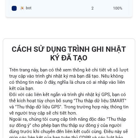
bot
2
100%
CÁCH SỬ DỤNG TRÌNH GHI NHẬT
KÝ ĐÃ TẠO
Trên trang này, bạn có thể xem thống kê chi tiết về số lượt
truy cập vào trình ghi nhật ký mà bạn đã tạo. Nếu không
có thông tin nào ở đây, nghĩa là chưa có ai nhấp vào liên
kết của bạn.
Đối với các liên kết ngắn và trình ghi nhật ký GPS, bạn có
thể kích hoạt tùy chọn bổ sung "Thu thập dữ liệu SMART"
và "Thu thập dữ liệu GPS". Trong trường hợp này, thông tin
về người truy cập sẽ chi tiết hơn.
Ngoài ra, chúng tôi cung cấp tính năng độc đáo "Thu thập
sự đồng ý" cho phép bạn thu thập sự đồng ý của người
dùng trước khi chuyển đến liên kết cuối cùng. Điều này sẽ
giúp các liên kết của bạn tuân thủ GDPR và các luật bảo