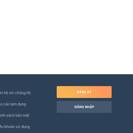
ĐĂNG KÝ
ên hệ với chúng tôi
o cáo lạm dụng
ĐĂNG NHẬP
ính sách bảo mật
ều khoản sử dụng