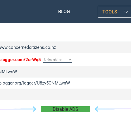
BLOG
TOOLS
/www.concernedcitizens.co.nz
/iplogger.com/2urWq5
ONMLwnW
/iplogger.org/logger/U8zy5ONMLwnW
Disable ADS