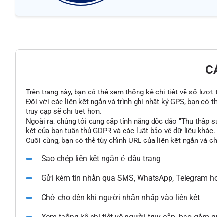
C
Trên trang này, bạn có thể xem thống kê chi tiết về số lượt
Đối với các liên kết ngắn và trình ghi nhật ký GPS, bạn có 
truy cập sẽ chi tiết hơn.
Ngoài ra, chúng tôi cung cấp tính năng độc đáo "Thu thập s
kết của bạn tuân thủ GDPR và các luật bảo vệ dữ liệu khác.
Cuối cùng, bạn có thể tùy chỉnh URL của liên kết ngắn và c
Sao chép liên kết ngắn ở đầu trang
Gửi kèm tin nhắn qua SMS, WhatsApp, Telegram ho
Chờ cho đến khi người nhận nhấp vào liên kết
Xem thống kê chi tiết về người truy cập, bao gồm qu