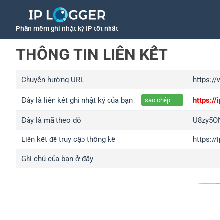
Phần mềm ghi nhật ký IP tốt nhất
THÔNG TIN LIÊN KẾT
Chuyển hướng URL
https:/
Đây là liên kết ghi nhật ký của bạn
https:/
sao chép
Đây là mã theo dõi
U8zy5
Liên kết để truy cập thống kê
https:/
Ghi chú của bạn ở đây