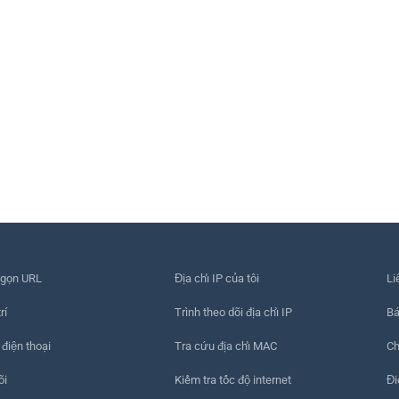
 gọn URL
Địa chỉ IP của tôi
Li
rí
Trình theo dõi địa chỉ IP
Bá
 điện thoại
Tra cứu địa chỉ MAC
Ch
õi
Kiểm tra tốc độ internet
Đi