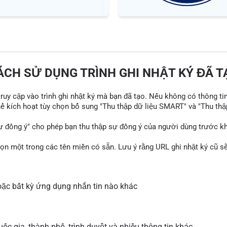
ÁCH SỬ DỤNG TRÌNH GHI NHẬT KÝ ĐÃ T
 truy cập vào trình ghi nhật ký mà bạn đã tạo. Nếu không có thông ti
thể kích hoạt tùy chọn bổ sung "Thu thập dữ liệu SMART" và "Thu thậ
ự đồng ý" cho phép bạn thu thập sự đồng ý của người dùng trước khi
họn một trong các tên miền có sẵn. Lưu ý rằng URL ghi nhật ký cũ 
ặc bất kỳ ứng dụng nhắn tin nào khác
ốc gia, thành phố, trình duyệt và nhiều thông tin khác