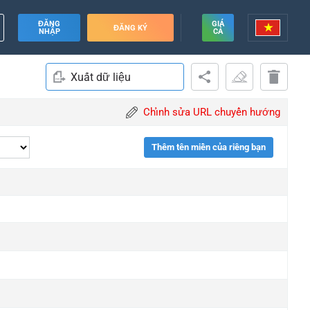
ĐĂNG
GIÁ
ĐĂNG KÝ
NHẬP
CẢ
Xuất dữ liệu
Chỉnh sửa URL chuyển hướng
Thêm tên miền của riêng bạn
de
de
de
de