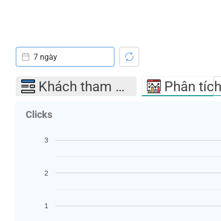
7 ngày
Khách tham quan
Phân tíc
Clicks
3
2
1