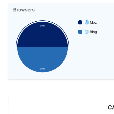
Browsers
Moz
50%
Bing
50%
C