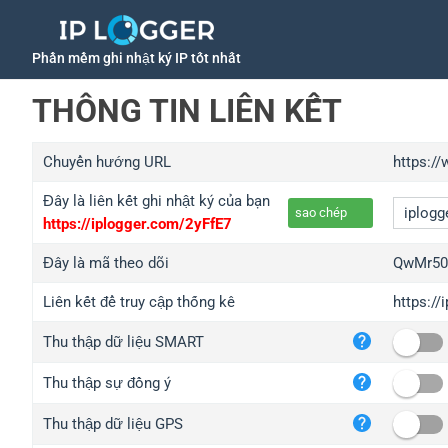
Phần mềm ghi nhật ký IP tốt nhất
THÔNG TIN LIÊN KẾT
Chuyển hướng URL
https:/
Đây là liên kết ghi nhật ký của bạn
sao chép
https://iplogger.com/2yFfE7
Đây là mã theo dõi
QwMr50
Liên kết để truy cập thống kê
https:/
iplo
Thu thập dữ liệu SMART
wl.g
ed.t
Thu thập sự đồng ý
bc.a
Thu thập dữ liệu GPS