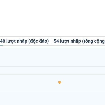
h
48
lượt nhấp (độc đáo)
54
lượt nhấp (tổng cộng