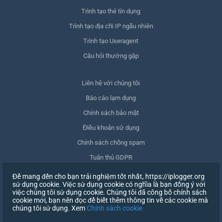
Trình tạo thẻ tín dụng
Trình tạo địa chỉ IP ngẫu nhiên
Trình tạo Useragent
Câu hỏi thường gặp
Liên hệ với chúng tôi
Báo cáo lạm dụng
Chính sách bảo mật
Điều khoản sử dụng
Chính sách chống spam
Tuân thủ GDPR
Xóa dữ liệu của tôi
Để mang đến cho bạn trải nghiệm tốt nhất, https://iplogger.org
sử dụng cookie. Việc sử dụng cookie có nghĩa là bạn đồng ý với
Rút lại sự đồng ý
việc chúng tôi sử dụng cookie. Chúng tôi đã công bố chính sách
cookie mới, bạn nên đọc để biết thêm thông tin về các cookie mà
chúng tôi sử dụng. Xem
Chính sách cookie
ĐĂNG KÝ