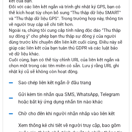
kết của bạn.
Đối với các liên kết ngắn và trình ghi nhật ký GPS, bạn có
thể kích hoạt tùy chọn bổ sung "Thu thập dữ liệu SMART"
và "Thu thập dữ liệu GPS". Trong trường hợp này, thông tin
về người truy cập sẽ chi tiết hơn.
Ngoài ra, chúng tôi cung cấp tính năng độc đáo "Thu thập
sự đồng ý" cho phép bạn thu thập sự đồng ý của người
dùng trước khi chuyển đến liên kết cuối cùng. Điều này sẽ
giúp các liên kết của bạn tuân thủ GDPR và các luật bảo
vệ dữ liệu khác.
Cuối cùng, bạn có thể tùy chỉnh URL của liên kết ngắn và
chọn một trong các tên miền có sẵn. Lưu ý rằng URL ghi
nhật ký cũ sẽ không còn hoạt động.
Sao chép liên kết ngắn ở đầu trang
Gửi kèm tin nhắn qua SMS, WhatsApp, Telegram
hoặc bất kỳ ứng dụng nhắn tin nào khác
Chờ cho đến khi người nhận nhấp vào liên kết
Xem thống kê chi tiết về người truy cập, bao gồm