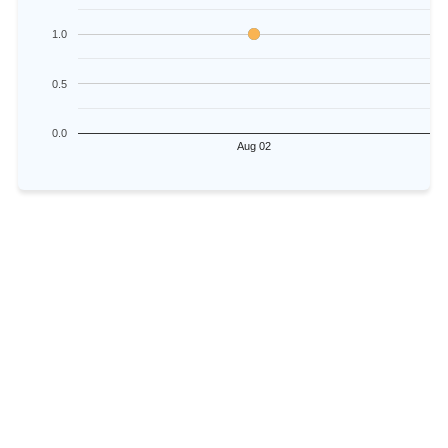
1.0
0.5
0.0
Aug 02