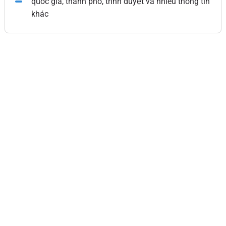
quốc gia, thành phố, trình duyệt và nhiều thông tin
khác