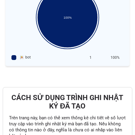
100%
bot
1
100%
CÁCH SỬ DỤNG TRÌNH GHI NHẬT
KÝ ĐÃ TẠO
Trên trang này, bạn có thể xem thống kê chi tiết về số lượt
truy cập vào trình ghi nhật ký mà bạn đã tạo. Nếu không
có thông tin nào ở đây, nghĩa là chưa có ai nhấp vào liên