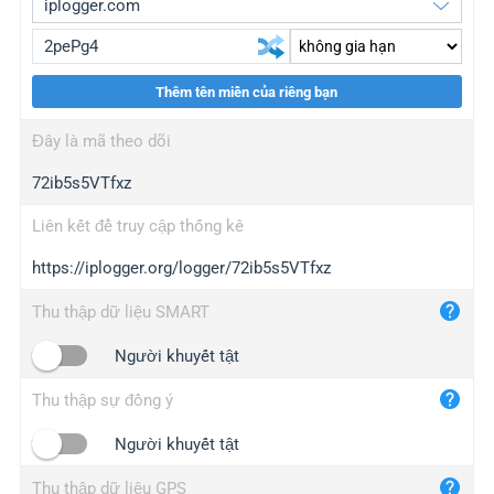
Thêm tên miền của riêng bạn
iplogger.org
upgrade
Đây là mã theo dõi
wl.gl
upgrade
72ib5s5VTfxz
ed.tc
upgrade
bc.ax
upgrade
Liên kết để truy cập thống kê
https://iplogger.org/logger/72ib5s5VTfxz
iplogger.com
maper.info
Thu thập dữ liệu SMART
iplogger.co
Người khuyết tật
2no.co
Thu thập sự đồng ý
yip.su
iplogger.info
Người khuyết tật
iplog.co
Thu thập dữ liệu GPS