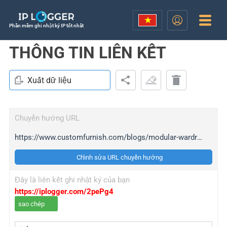
Phần mềm ghi nhật ký IP tốt nhất
THÔNG TIN LIÊN KẾT
Xuất dữ liệu
Chuyển hướng URL
https://www.customfurnish.com/blogs/modular-wardrobe-designs/
Chỉnh sửa URL chuyển hướng
Đây là liên kết ghi nhật ký của bạn
https://iplogger.com/2pePg4
sao chép