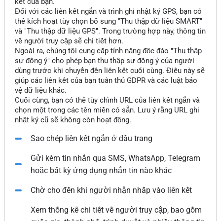
kết của bạn.
Đối với các liên kết ngắn và trình ghi nhật ký GPS, bạn có
thể kích hoạt tùy chọn bổ sung "Thu thập dữ liệu SMART"
và "Thu thập dữ liệu GPS". Trong trường hợp này, thông tin
về người truy cập sẽ chi tiết hơn.
Ngoài ra, chúng tôi cung cấp tính năng độc đáo "Thu thập
sự đồng ý" cho phép bạn thu thập sự đồng ý của người
dùng trước khi chuyển đến liên kết cuối cùng. Điều này sẽ
giúp các liên kết của bạn tuân thủ GDPR và các luật bảo
vệ dữ liệu khác.
Cuối cùng, bạn có thể tùy chỉnh URL của liên kết ngắn và
chọn một trong các tên miền có sẵn. Lưu ý rằng URL ghi
nhật ký cũ sẽ không còn hoạt động.
Sao chép liên kết ngắn ở đầu trang
Gửi kèm tin nhắn qua SMS, WhatsApp, Telegram
hoặc bất kỳ ứng dụng nhắn tin nào khác
Chờ cho đến khi người nhận nhấp vào liên kết
Xem thống kê chi tiết về người truy cập, bao gồm