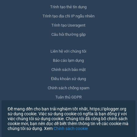
Trình tạo thẻ tín dụng
Trình tạo địa chỉ IP ngẫu nhiên
Trình tạo Useragent
Câu hỏi thường gặp
Liên hệ với chúng tôi
Báo cáo lạm dụng
Chính sách bảo mật
Điều khoản sử dụng
Chính sách chống spam
Tuân thủ GDPR
Xóa dữ liệu của tôi
Để mang đến cho bạn trải nghiệm tốt nhất, https://iplogger.org
sử dụng cookie. Việc sử dụng cookie có nghĩa là bạn đồng ý với
Rút lại sự đồng ý
việc chúng tôi sử dụng cookie. Chúng tôi đã công bố chính sách
cookie mới, bạn nên đọc để biết thêm thông tin về các cookie mà
chúng tôi sử dụng. Xem
Chính sách cookie
ĐĂNG KÝ