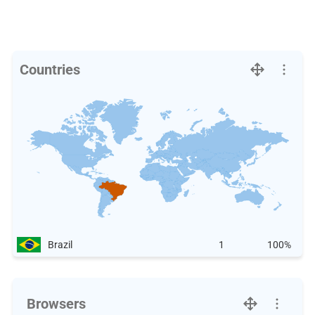
Countries
Brazil
1
100%
Browsers