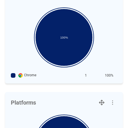
100%
Chrome
1
100%
Platforms