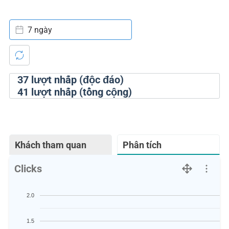
7 ngày
37
lượt nhấp (độc đáo)
41
lượt nhấp (tổng cộng)
Khách tham quan
Phân tích
Clicks
2.0
1.5