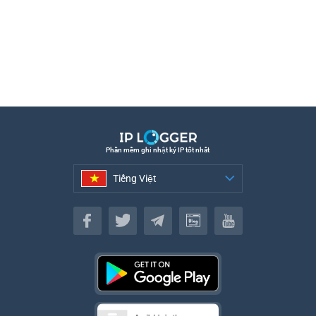
Phần mềm ghi nhật ký IP tốt nhất
Tiếng Việt
Tiếng Việt