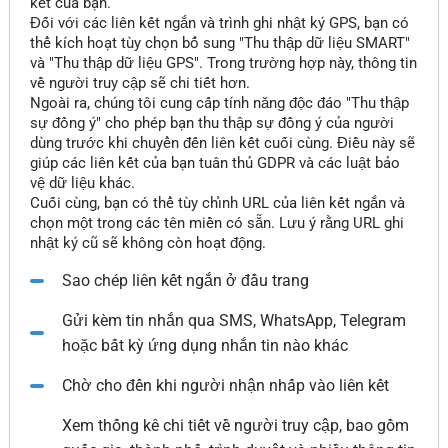
kết của bạn.
Đối với các liên kết ngắn và trình ghi nhật ký GPS, bạn có
thể kích hoạt tùy chọn bổ sung "Thu thập dữ liệu SMART"
và "Thu thập dữ liệu GPS". Trong trường hợp này, thông tin
về người truy cập sẽ chi tiết hơn.
Ngoài ra, chúng tôi cung cấp tính năng độc đáo "Thu thập
sự đồng ý" cho phép bạn thu thập sự đồng ý của người
dùng trước khi chuyển đến liên kết cuối cùng. Điều này sẽ
giúp các liên kết của bạn tuân thủ GDPR và các luật bảo
vệ dữ liệu khác.
Cuối cùng, bạn có thể tùy chỉnh URL của liên kết ngắn và
chọn một trong các tên miền có sẵn. Lưu ý rằng URL ghi
nhật ký cũ sẽ không còn hoạt động.
Sao chép liên kết ngắn ở đầu trang
Gửi kèm tin nhắn qua SMS, WhatsApp, Telegram
hoặc bất kỳ ứng dụng nhắn tin nào khác
Chờ cho đến khi người nhận nhấp vào liên kết
Xem thống kê chi tiết về người truy cập, bao gồm