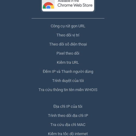
Công cụ rút gọn URL
Theo dõi vị trí
Theo dõi số điện thoại
Pixel theo dõi
Kiểm tra URL
Đếm IP và Thanh người dùng
Trình duyệt của tôi
Tra cứu thông tin tên miền WHOIS
Địa chỉ IP của tôi
Trình theo dõi địa chỉ IP
Tra cứu địa chỉ MAC
Kiểm tra tốc độ internet