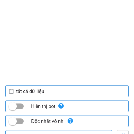
tất cả dữ liệu
Hiển thị bot
Độc nhất vô nhị