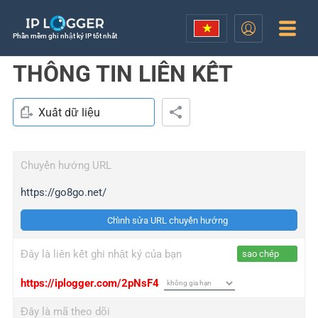
Phần mềm ghi nhật ký IP tốt nhất
THÔNG TIN LIÊN KẾT
Xuất dữ liệu
Chuyển hướng URL
https://go8go.net/
Chỉnh sửa URL chuyển hướng
Đây là liên kết ghi nhật ký của bạn
sao chép
https://iplogger.com/2pNsF4
Đây là mã theo dõi