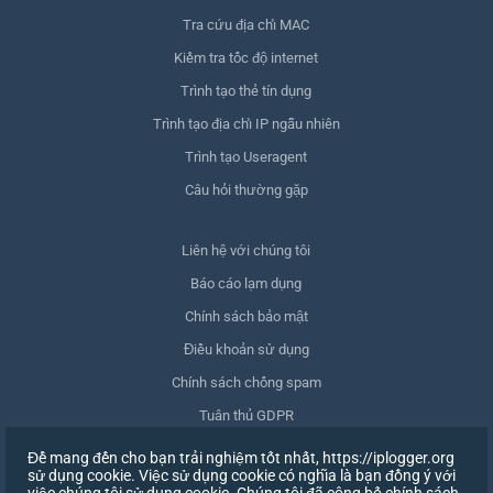
Tra cứu địa chỉ MAC
Kiểm tra tốc độ internet
Trình tạo thẻ tín dụng
Trình tạo địa chỉ IP ngẫu nhiên
Trình tạo Useragent
Câu hỏi thường gặp
Liên hệ với chúng tôi
Báo cáo lạm dụng
Chính sách bảo mật
Điều khoản sử dụng
Chính sách chống spam
Tuân thủ GDPR
Xóa dữ liệu của tôi
Để mang đến cho bạn trải nghiệm tốt nhất, https://iplogger.org
sử dụng cookie. Việc sử dụng cookie có nghĩa là bạn đồng ý với
Rút lại sự đồng ý