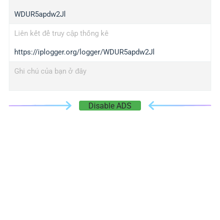
WDUR5apdw2Jl
Liên kết để truy cập thống kê
https://iplogger.org/logger/WDUR5apdw2Jl
Ghi chú của bạn ở đây
Disable ADS