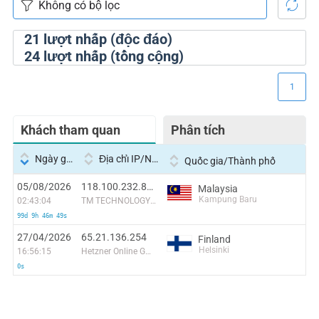
21
lượt nhấp (độc đáo)
24
lượt nhấp (tổng cộng)
1
Khách tham quan
Phân tích
Ngày giờ
Địa chỉ IP/Nhà cung cấp dịch vụ
Quốc gia/Thành phố
05/08/2026
118.100.232.89:27686
Malaysia
Kampung Baru
02:43:04
TM TECHNOLOGY SERVICES SDN BHD
99d 9h 46m 49s
27/04/2026
65.21.136.254
Finland
Helsinki
16:56:15
Hetzner Online GmbH
0s