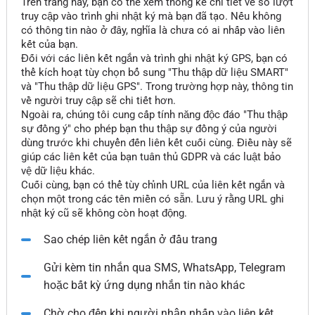
Trên trang này, bạn có thể xem thống kê chi tiết về số lượt
truy cập vào trình ghi nhật ký mà bạn đã tạo. Nếu không
có thông tin nào ở đây, nghĩa là chưa có ai nhấp vào liên
kết của bạn.
Đối với các liên kết ngắn và trình ghi nhật ký GPS, bạn có
thể kích hoạt tùy chọn bổ sung "Thu thập dữ liệu SMART"
và "Thu thập dữ liệu GPS". Trong trường hợp này, thông tin
về người truy cập sẽ chi tiết hơn.
Ngoài ra, chúng tôi cung cấp tính năng độc đáo "Thu thập
sự đồng ý" cho phép bạn thu thập sự đồng ý của người
dùng trước khi chuyển đến liên kết cuối cùng. Điều này sẽ
giúp các liên kết của bạn tuân thủ GDPR và các luật bảo
vệ dữ liệu khác.
Cuối cùng, bạn có thể tùy chỉnh URL của liên kết ngắn và
chọn một trong các tên miền có sẵn. Lưu ý rằng URL ghi
nhật ký cũ sẽ không còn hoạt động.
Sao chép liên kết ngắn ở đầu trang
Gửi kèm tin nhắn qua SMS, WhatsApp, Telegram
hoặc bất kỳ ứng dụng nhắn tin nào khác
Chờ cho đến khi người nhận nhấp vào liên kết