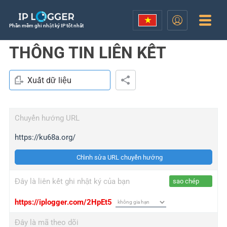
Phần mềm ghi nhật ký IP tốt nhất
THÔNG TIN LIÊN KẾT
Xuất dữ liệu
Chuyển hướng URL
https://ku68a.org/
Chỉnh sửa URL chuyển hướng
Đây là liên kết ghi nhật ký của bạn
sao chép
https://iplogger.com/2HpEt5
Đây là mã theo dõi