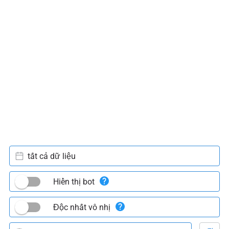
tất cả dữ liệu
Hiển thị bot
Độc nhất vô nhị