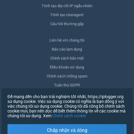
Trình tạo địa chỉ IP ngẫu nhiên
Trình tạo Useragent
Câu hỏi thường gặp
Liên hệ với chúng tôi
Báo cáo lạm dụng
Chính sách bảo mật
Điều khoản sử dụng
Chính sách chống spam
Tuân thủ GDPR
Xóa dữ liệu của tôi
Để mang đến cho bạn trải nghiệm tốt nhất, https://iplogger.org
sử dụng cookie. Việc sử dụng cookie có nghĩa là bạn đồng ý với
Rút lại sự đồng ý
việc chúng tôi sử dụng cookie. Chúng tôi đã công bố chính sách
cookie mới, bạn nên đọc để biết thêm thông tin về các cookie mà
chúng tôi sử dụng. Xem
Chính sách cookie
ĐĂNG KÝ
Chấp nhận và đóng
X