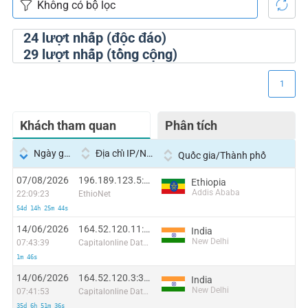
24
lượt nhấp (độc đáo)
29
lượt nhấp (tổng cộng)
1
Khách tham quan
Phân tích
Ngày giờ
Địa chỉ IP/Nhà cung cấp dịch vụ
Quốc gia/Thành phố
07/08/2026
196.189.123.5:4677
Ethiopia
Addis Ababa
22:09:23
EthioNet
54d 14h 25m 44s
14/06/2026
164.52.120.11:29100
India
New Delhi
07:43:39
Capitalonline Data Service (HK) Co
1m 46s
14/06/2026
164.52.120.3:32051
India
New Delhi
07:41:53
Capitalonline Data Service (HK) Co
35d 6h 51m 36s