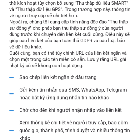
thể kích hoạt tùy chọn bổ sung "Thu thập dữ liệu SMART"
và "Thu thập dữ liệu GPS". Trong trường hợp này, thông tin
về người truy cập sẽ chi tiết hơn.
Ngoài ra, chúng tôi cung cấp tính năng độc đáo "Thu thập
sự đồng ý" cho phép bạn thu thập sự đồng ý của người
dùng trước khi chuyển đến liên kết cuối cùng. Điều này sẽ
giúp các liên kết của bạn tuân thủ GDPR và các luật bảo
vệ dữ liệu khác.
Cuối cùng, bạn có thể tùy chỉnh URL của liên kết ngắn và
chọn một trong các tên miền có sẵn. Lưu ý rằng URL ghi
nhật ký cũ sẽ không còn hoạt động.
Sao chép liên kết ngắn ở đầu trang
Gửi kèm tin nhắn qua SMS, WhatsApp, Telegram
hoặc bất kỳ ứng dụng nhắn tin nào khác
Chờ cho đến khi người nhận nhấp vào liên kết
Xem thống kê chi tiết về người truy cập, bao gồm
quốc gia, thành phố, trình duyệt và nhiều thông tin
khác