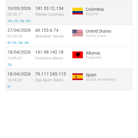
10/05/2026
181.53.12.154
Colombia
Bogotá
00:50:17
Telmex Colombia S.A.
12d 21h 16m 54s
27/04/2026
43.153.6.74
United States
Santa Clara
03:33:23
Shenzhen Tencent Computer Systems Company Limited
8d 13h 26m 36s
18/04/2026
141.98.142.18
Albania
Pogradec
14:06:47
Vodafone Albania Sh.A.
25s
18/04/2026
79.117.245.115
Spain
Alcalá de Henares
14:06:22
Digi Spain Telecom S.L.U.
0s