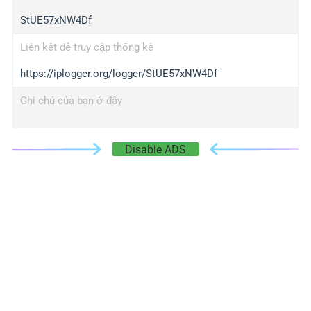
StUE57xNW4Df
Liên kết để truy cập thống kê
https://iplogger.org/logger/StUE57xNW4Df
Ghi chú của bạn ở đây
Disable ADS