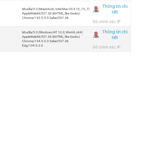
Thông tin chi
Mozilla/5.0 (Macintosh; Intel Mac OS X 10_15_7)
tiết
AppleWebKit/537.36 (KHTML, like Gecko)
Chrome/142.0.0.0 Safari/537.36
Độ chính xác: IP
Thông tin chi
Mozilla/5.0 (Windows NT 10.0; Win64; x64)
tiết
AppleWebKit/537.36 (KHTML, like Gecko)
Chrome/134.0.0.0 Safari/537.36
Edg/134.0.0.0
Độ chính xác: IP