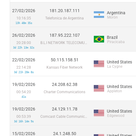
27/02/2026
181.20.187.111
Argentina
Morón
10:16:35
Telefonica de Argentina
13h 48m 35s
26/02/2026
187.95.222.107
Brazil
Piracicaba
20:28:00
B.L.I NETWORK TELECOMUNICACAO LTDA
3d 22h 13m 32s
22/02/2026
50.115.158.51
United States
La Cygne
22:14:28
Kansas Fiber Network
3d 21h 20m 8s
19/02/2026
24.208.62.38
United States
Appleton
00:54:20
Charter Communications
41s
19/02/2026
24.129.11.78
United States
Edgewood
00:53:39
Comcast Cable Communications
3d 16h 14m 9s
15/02/2026
24.1.248.50
United States