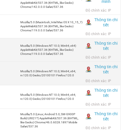
minh
AppleWebKit/537.36 (KHTML, like Gecko)
Chrome/142.0.0.0 Safari/537.36
Độ chính xác: IP
Thông tin chi
Mozilla/5.0 (Macintosh; Intel Mac OS X 10_15_7)
tiết
AppleWebKit/537.36 (KHTML, like Gecko)
Chrome/119.0.0.0 Safari/537.36
Độ chính xác: IP
Thông tin chi
Mozilla/5.0 (Windows NT 10.0; Win64; x64)
tiết
AppleWebKit/537.36 (KHTML, like Gecko)
Chrome/119.0.0.0 Safari/537.36
Độ chính xác: IP
Thông tin chi
tiết
Mozilla/5.0 (Windows NT 10.0; Win64; x64;
rv:120.0) Gecko/20100101 Firefox/120.0
Độ chính xác: IP
Thông tin chi
tiết
Mozilla/5.0 (Windows NT 10.0; Win64; x64;
rv:120.0) Gecko/20100101 Firefox/120.0
Độ chính xác: IP
Thông tin chi
Mozilla/5.0 (Linux; Android 5.0; SM-G900P
tiết
Build/LRX21T) AppleWebKit/537.36 (KHTML,
like Gecko) Chrome/46.0.6028.1897 Mobile
Safari/537.36
Độ chính xác: IP