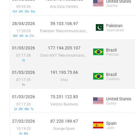
United States
Seattle
09:35:36
Ace Data Centers
31d 16h 15m 31s
28/04/2026
59.103.106.97
Pakistan
Islamabad
17:20:05
Pakistan Telecommunication Company Limited
58d 10h 2m 27s
01/03/2026
177.194.205.107
Brazil
Pelotas
07:17:38
Claro NXT Telecomunicacoes Ltda
3s
01/03/2026
191.193.73.66
Brazil
Caieiras
07:17:35
Vivo
5s
01/03/2026
75.251.122.83
United States
Dulles
07:17:30
Verizon Business
1d 20h 58m 7s
27/02/2026
87.220.189.67
Spain
Jaén
10:19:23
Orange Spain
2m 48s