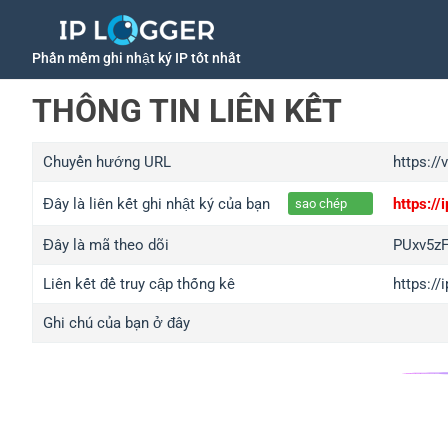
Phần mềm ghi nhật ký IP tốt nhất
THÔNG TIN LIÊN KẾT
Chuyển hướng URL
https://
Đây là liên kết ghi nhật ký của bạn
https:/
sao chép
Đây là mã theo dõi
PUxv5z
Liên kết để truy cập thống kê
https:/
Ghi chú của bạn ở đây