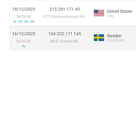
18/12/2025
213.201.171.45
United States
Islip
18:24:50
GTT Communications Inc.
2d 14h 24m 20s
16/12/2025
104.222.171.145
Sweden
Stockholm
04:00:30
M247 Europe SRL
0s