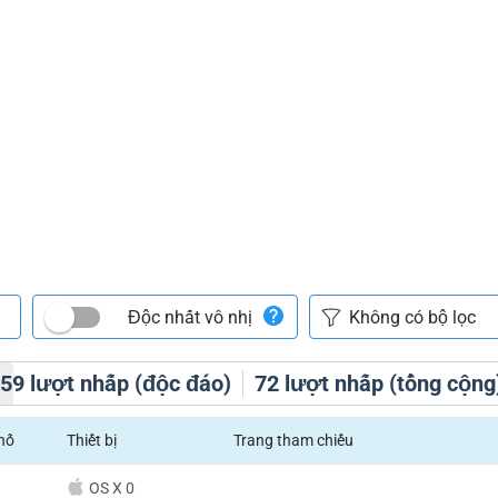
Độc nhất vô nhị
h
59
lượt nhấp (độc đáo)
72
lượt nhấp (tổng cộng
hố
Thiết bị
Trang tham chiếu
OS X 0