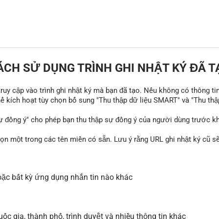
ÁCH SỬ DỤNG TRÌNH GHI NHẬT KÝ ĐÃ T
 truy cập vào trình ghi nhật ký mà bạn đã tạo. Nếu không có thông ti
thể kích hoạt tùy chọn bổ sung "Thu thập dữ liệu SMART" và "Thu thậ
ự đồng ý" cho phép bạn thu thập sự đồng ý của người dùng trước khi
họn một trong các tên miền có sẵn. Lưu ý rằng URL ghi nhật ký cũ 
ặc bất kỳ ứng dụng nhắn tin nào khác
ốc gia, thành phố, trình duyệt và nhiều thông tin khác