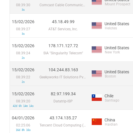
Mount Prospect
08:39:30
Comcast Cable Communications, LLC
3s
15/02/2026
45.18.49.99
United States
Helotes
08:39:27
AT&T Services, Inc.
3s
15/02/2026
178.171.127.72
United States
New York
08:39:24
SIA "Singularity Telecom"
2s
15/02/2026
104.244.83.163
United States
Boston
08:39:22
Geekyworks IT Solutions Pvt Ltd
2s
15/02/2026
82.97.199.34
Chile
Santiago
08:39:20
Datatrip-ISP
42d 6h 14m 14s
04/01/2026
43.174.135.27
China
Haidian
02:25:06
Tencent Cloud Computing (Beijing) Co
16d 8h 16s