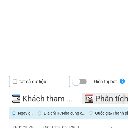
tất cả dữ liệu
Hiển thị bot
Khách tham quan
Phân tíc
Ngày giờ
Địa chỉ IP/Nhà cung cấp dịch vụ
Quốc gia/Thành p
30/05/2026
166.0.151.65:32988