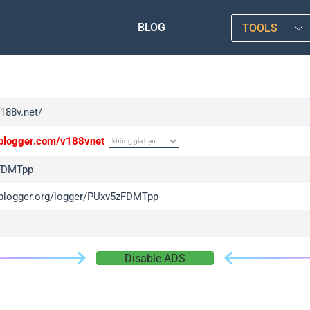
BLOG
TOOLS
v188v.net/
/iplogger.com/v188vnet
FDMTpp
/iplogger.org/logger/PUxv5zFDMTpp
Disable ADS