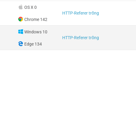
OS X 0
HTTP-Referer trống
Chrome 142
Windows 10
HTTP-Referer trống
Edge 134