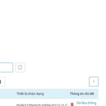
)
1
Thiết bị nhận dạng
Thông tin chi tiết
Dữ liệu thông
Mozilla/5.0 (Macintosh; Intel Mac OS X 10_15_7)