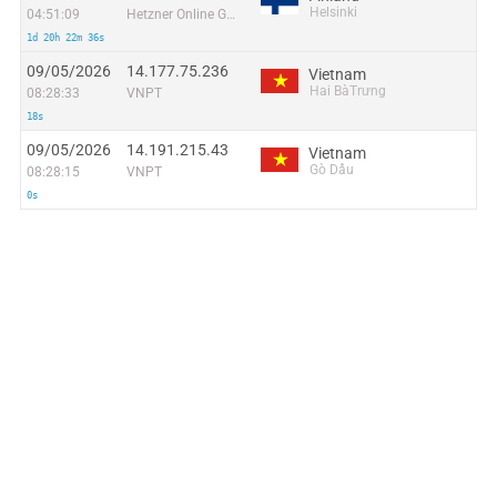
Helsinki
04:51:09
Hetzner Online GmbH
1d 20h 22m 36s
09/05/2026
14.177.75.236
Vietnam
Hai BàTrưng
08:28:33
VNPT
18s
09/05/2026
14.191.215.43
Vietnam
Gò Dầu
08:28:15
VNPT
0s