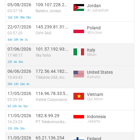
05/08/2026
109.107.228.224:28102
Jordan
Al Jubayhah
03:37:18
Batelco Jordan
13d 23h 39m 58s
22/07/2026
145.239.81.31:51416
Poland
Wroclaw
03:57:20
OVH SAS
44d 10h 9m 3s
07/06/2026
101.57.192.93:1056
Italy
Milan
17:48:17
Sky Italia
22h 4m 34s
06/06/2026
172.56.44.182:48541
United States
Kahului
19:43:43
T-Mobile USA, Inc.
20d 14h 14m 4s
17/05/2026
116.96.78.33:54938
Vietnam
Qui Nhon
05:29:39
Viettel Corporation
5d 13h 6m 16s
11/05/2026
182.8.99.29
Indonesia
Jakarta
16:23:23
PT Telekomunikasi Selular Indonesia
11h 32m 14s
11/05/2026
65.21.136.254
Finland