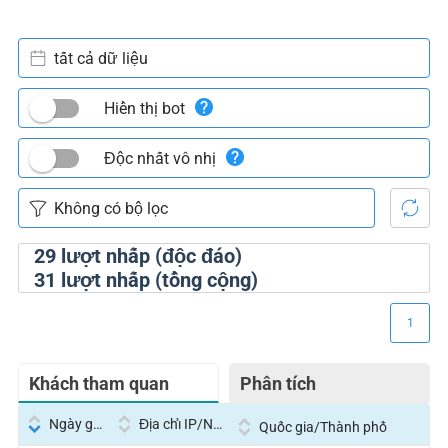
tất cả dữ liệu
Hiển thị bot
Độc nhất vô nhị
29
lượt nhấp (độc đáo)
31
lượt nhấp (tổng cộng)
1
Khách tham quan
Phân tích
Ngày giờ
Địa chỉ IP/Nhà cung cấp dịch vụ
Quốc gia/Thành phố