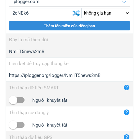
Thêm tên miền của riêng bạn
iplogger.org
upgrade
Đây là mã theo dõi
wl.gl
upgrade
Nm1T5news2mB
ed.tc
upgrade
bc.ax
upgrade
Liên kết để truy cập thống kê
https://iplogger.org/logger/Nm1T5news2mB
iplogger.com
maper.info
Thu thập dữ liệu SMART
iplogger.co
Người khuyết tật
2no.co
Thu thập sự đồng ý
yip.su
iplogger.info
Người khuyết tật
iplog.co
Thu thập dữ liệu GPS