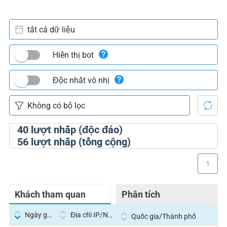
tất cả dữ liệu
Hiển thị bot
Độc nhất vô nhị
40
lượt nhấp (độc đáo)
56
lượt nhấp (tổng cộng)
1
Khách tham quan
Phân tích
Ngày giờ
Địa chỉ IP/Nhà cung cấp dịch vụ
Quốc gia/Thành phố