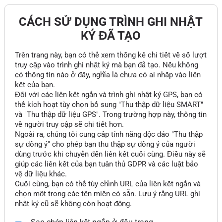
CÁCH SỬ DỤNG TRÌNH GHI NHẬT
KÝ ĐÃ TẠO
Trên trang này, bạn có thể xem thống kê chi tiết về số lượt
truy cập vào trình ghi nhật ký mà bạn đã tạo. Nếu không
có thông tin nào ở đây, nghĩa là chưa có ai nhấp vào liên
kết của bạn.
Đối với các liên kết ngắn và trình ghi nhật ký GPS, bạn có
thể kích hoạt tùy chọn bổ sung "Thu thập dữ liệu SMART"
và "Thu thập dữ liệu GPS". Trong trường hợp này, thông tin
về người truy cập sẽ chi tiết hơn.
Ngoài ra, chúng tôi cung cấp tính năng độc đáo "Thu thập
sự đồng ý" cho phép bạn thu thập sự đồng ý của người
dùng trước khi chuyển đến liên kết cuối cùng. Điều này sẽ
giúp các liên kết của bạn tuân thủ GDPR và các luật bảo
vệ dữ liệu khác.
Cuối cùng, bạn có thể tùy chỉnh URL của liên kết ngắn và
chọn một trong các tên miền có sẵn. Lưu ý rằng URL ghi
nhật ký cũ sẽ không còn hoạt động.