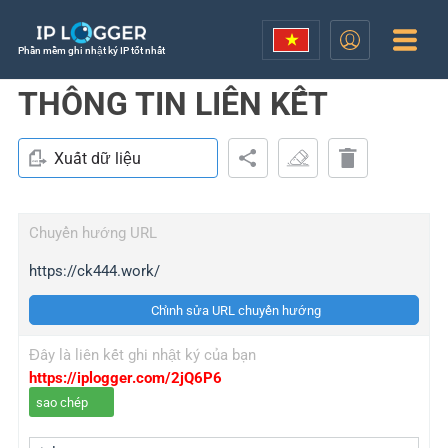
Phần mềm ghi nhật ký IP tốt nhất
THÔNG TIN LIÊN KẾT
Xuất dữ liệu
Chuyển hướng URL
https://ck444.work/
Chỉnh sửa URL chuyển hướng
Đây là liên kết ghi nhật ký của bạn
https://iplogger.com/2jQ6P6
sao chép