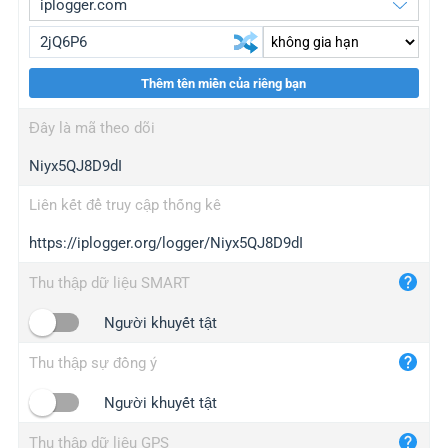
Thêm tên miền của riêng bạn
iplogger.org
upgrade
Đây là mã theo dõi
wl.gl
upgrade
Niyx5QJ8D9dI
ed.tc
upgrade
bc.ax
upgrade
Liên kết để truy cập thống kê
https://iplogger.org/logger/Niyx5QJ8D9dI
iplogger.com
maper.info
Thu thập dữ liệu SMART
iplogger.co
Người khuyết tật
2no.co
Thu thập sự đồng ý
yip.su
iplogger.info
Người khuyết tật
iplog.co
Thu thập dữ liệu GPS