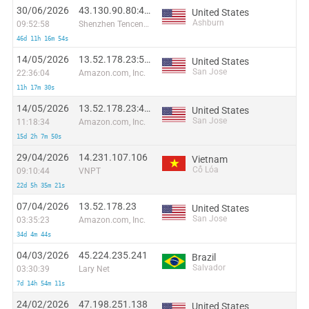
30/06/2026
43.130.90.80:44219
United States
Ashburn
09:52:58
Shenzhen Tencent Computer Systems Company Limited
46d 11h 16m 54s
14/05/2026
13.52.178.23:53236
United States
San Jose
22:36:04
Amazon.com, Inc.
11h 17m 30s
14/05/2026
13.52.178.23:43962
United States
San Jose
11:18:34
Amazon.com, Inc.
15d 2h 7m 50s
29/04/2026
14.231.107.106
Vietnam
Cổ Lóa
09:10:44
VNPT
22d 5h 35m 21s
07/04/2026
13.52.178.23
United States
San Jose
03:35:23
Amazon.com, Inc.
34d 4m 44s
04/03/2026
45.224.235.241
Brazil
Salvador
03:30:39
Lary Net
7d 14h 54m 11s
24/02/2026
47.198.251.138
United States