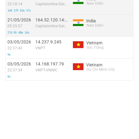
New Delhi
23:18:14
Capitalonline Data Service (HK) Co
14d 17h 52m 17s
21/05/2026
164.52.120.14:9070
India
New Delhi
05:25:57
Capitalonline Data Service (HK) Co
17d 6h 48m 14s
03/05/2026
14.237.9.245
Vietnam
Sóc Trăng
22:37:43
VNPT
9s
03/05/2026
14.168.197.79
Vietnam
Ho Chi Minh City
22:37:34
VNPT-VNNIC
0s