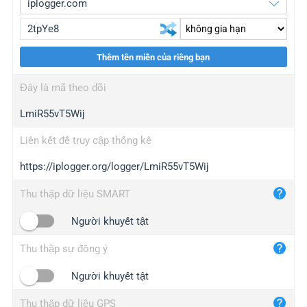
Thêm tên miền của riêng bạn
iplogger.org
upgrade
Đây là mã theo dõi
wl.gl
upgrade
LmiR55vT5Wij
ed.tc
upgrade
bc.ax
upgrade
Liên kết để truy cập thống kê
https://iplogger.org/logger/LmiR55vT5Wij
iplogger.com
maper.info
Thu thập dữ liệu SMART
iplogger.co
Người khuyết tật
2no.co
Thu thập sự đồng ý
yip.su
iplogger.info
Người khuyết tật
iplog.co
Thu thập dữ liệu GPS