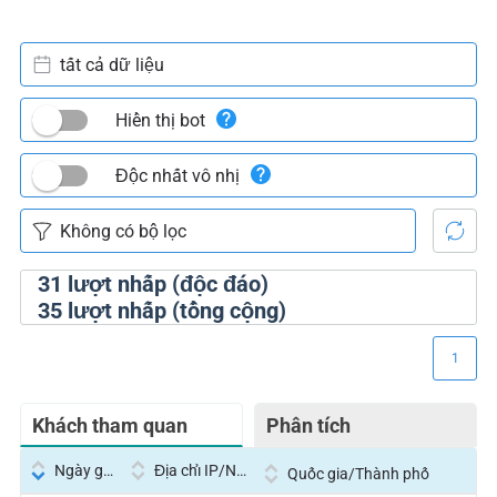
tất cả dữ liệu
Hiển thị bot
Độc nhất vô nhị
31
lượt nhấp (độc đáo)
35
lượt nhấp (tổng cộng)
1
Khách tham quan
Phân tích
Ngày giờ
Địa chỉ IP/Nhà cung cấp dịch vụ
Quốc gia/Thành phố