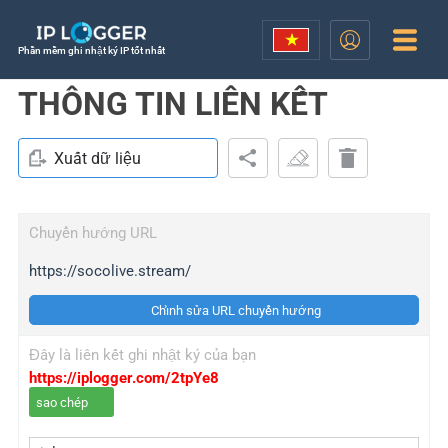
Phần mềm ghi nhật ký IP tốt nhất
THÔNG TIN LIÊN KẾT
Xuất dữ liệu
Chuyển hướng URL
https://socolive.stream/
Chỉnh sửa URL chuyển hướng
Đây là liên kết ghi nhật ký của bạn
https://iplogger.com/2tpYe8
sao chép