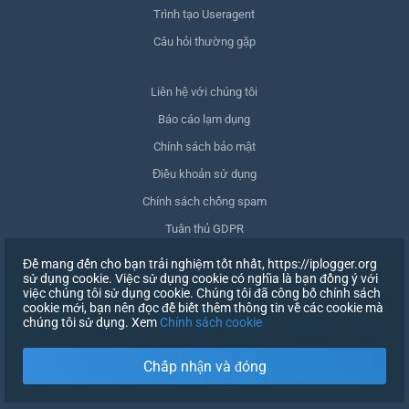
Trình tạo Useragent
Câu hỏi thường gặp
Liên hệ với chúng tôi
Báo cáo lạm dụng
Chính sách bảo mật
Điều khoản sử dụng
Chính sách chống spam
Tuân thủ GDPR
Xóa dữ liệu của tôi
Để mang đến cho bạn trải nghiệm tốt nhất, https://iplogger.org
sử dụng cookie. Việc sử dụng cookie có nghĩa là bạn đồng ý với
Rút lại sự đồng ý
việc chúng tôi sử dụng cookie. Chúng tôi đã công bố chính sách
cookie mới, bạn nên đọc để biết thêm thông tin về các cookie mà
chúng tôi sử dụng. Xem
Chính sách cookie
ĐĂNG KÝ
Chấp nhận và đóng
X
ĐĂNG NHẬP