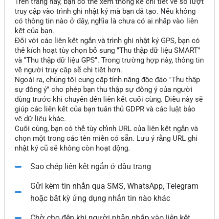
Trên trang này, bạn có thể xem thống kê chi tiết về số lượt
truy cập vào trình ghi nhật ký mà bạn đã tạo. Nếu không
có thông tin nào ở đây, nghĩa là chưa có ai nhấp vào liên
kết của bạn.
Đối với các liên kết ngắn và trình ghi nhật ký GPS, bạn có
thể kích hoạt tùy chọn bổ sung "Thu thập dữ liệu SMART"
và "Thu thập dữ liệu GPS". Trong trường hợp này, thông tin
về người truy cập sẽ chi tiết hơn.
Ngoài ra, chúng tôi cung cấp tính năng độc đáo "Thu thập
sự đồng ý" cho phép bạn thu thập sự đồng ý của người
dùng trước khi chuyển đến liên kết cuối cùng. Điều này sẽ
giúp các liên kết của bạn tuân thủ GDPR và các luật bảo
vệ dữ liệu khác.
Cuối cùng, bạn có thể tùy chỉnh URL của liên kết ngắn và
chọn một trong các tên miền có sẵn. Lưu ý rằng URL ghi
nhật ký cũ sẽ không còn hoạt động.
Sao chép liên kết ngắn ở đầu trang
Gửi kèm tin nhắn qua SMS, WhatsApp, Telegram
hoặc bất kỳ ứng dụng nhắn tin nào khác
Chờ cho đến khi người nhận nhấp vào liên kết