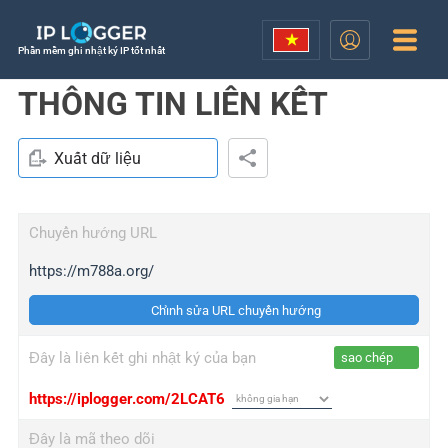
Phần mềm ghi nhật ký IP tốt nhất
THÔNG TIN LIÊN KẾT
Xuất dữ liệu
Chuyển hướng URL
https://m788a.org/
Chỉnh sửa URL chuyển hướng
Đây là liên kết ghi nhật ký của bạn
sao chép
https://iplogger.com/2LCAT6
Đây là mã theo dõi