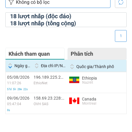
18
lượt nhấp (độc đáo)
18
lượt nhấp (tổng cộng)
1
Khách tham quan
Phân tích
Ngày giờ
Địa chỉ IP/Nhà cung cấp dịch vụ
Quốc gia/Thành phố
05/08/2026
196.189.225.213:22838
Ethiopia
Nazrēt
11:07:26
EthioNet
57d 5h 20m 22s
09/06/2026
158.69.23.228:56992
Canada
Montreal
05:47:04
OVH SAS
0s