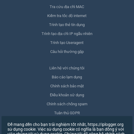
Tra cứu địa chỉ MAC
Kiểm tra tốc độ internet
Trình tạo thẻ tín dụng
Trình tạo địa chỉ IP ngẫu nhiên
Trình tạo Useragent
Câu hỏi thường gặp
Liên hệ với chúng tôi
Báo cáo lạm dụng
Chính sách bảo mật
Điều khoản sử dụng
Chính sách chống spam
Tuân thủ GDPR
Xóa dữ liệu của tôi
Để mang đến cho bạn trải nghiệm tốt nhất, https://iplogger.org
sử dụng cookie. Việc sử dụng cookie có nghĩa là bạn đồng ý với
Rút lại sự đồng ý