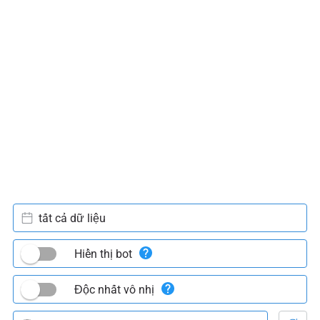
tất cả dữ liệu
Hiển thị bot
Độc nhất vô nhị